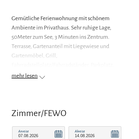
Gemütliche Ferienwohnung mit schönem
Ambiente im Privathaus. Sehr ruhige Lage,
50Meter zum See, 3 Minuten ins Zentrum.
Terrasse, Gartenanteil mit Liegewiese und
Gartenmöbel, Grill,
Fahrradstellplatz/Fahrradständer. Parkplatz,
Nichtraucherwohnung, keine Haustiere
mehr lesen
möglich. Pauschale: 7 Tage wohnen =6 Tage
bezahlen! Weitere Infos auf unserer Homepage!
Zimmer/FEWO
Anreise
Abreise