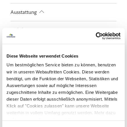
Fahrradtouren
Radfahren
Touren zu Fuß
Ausstattung
Wandern
kostenloses W-LAN (in der gesamten Unterkunft)
Richtlinien
Kinder willkommen
Haustiere nicht erlaubt
In der Nähe
Nichtraucherunterkunft (Alle öffentlichen und privaten
Diese Webseite verwendet Cookies
Bereiche sind Nichtraucherzonen)
Tourist Information
Um bestmöglichen Service bieten zu können, benutzen
Gemeinschaftsbereiche
wir in unseren Webauftritten Cookies. Diese werden
Garten
Grillmöglichkeit
Sonnenstühle/-liegen
benötigt, um die Funktion der Webseiten, Statistiken und
Sprachen
Auswertungen sowie auf mögliche Interessen
Terrasse
zugeschnittene Inhalte zu ermöglichen. Eine Weitergabe
Deutsch
Englisch
dieser Daten erfolgt ausschließlich anonymisiert. Mittels
Familienangebote
Klick auf "Cookies zulassen" kann unsere Webseite
weiterhin in vollem Umfang genutzt werden. Mehr dazu
Bücher, DVDs, Musik für Kinder
steht in unserer
Datenschutzerklärung
.
Alle Daten zu unserem Unternehmen sind im
Impressum