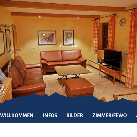
Zum
Zur
Zum
Inhalt
Suche
Footer
Alles-zu-Fuss
©
WILLKOMMEN
INFOS
BILDER
ZIMMER/FEWO