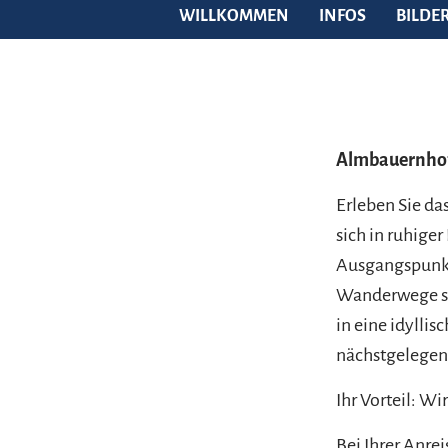
WILLKOMMEN
INFOS
BILDE
Almbauernhof 
Erleben Sie da
sich in ruhiger
Ausgangspunkt
Wanderwege so
in eine idyllis
nächstgelegene
Ihr Vorteil: W
Bei Ihrer Anrei