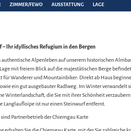
R
ZIMMER/FEWO
AUSSTATTUNG
LAGE
– Ihr idyllisches Refugium in den Bergen
s authentische Alpenleben auf unserem historischen Almba
 Lage mit freiem Blick auf die majestätischen Berge befindet
 für Wanderer und Mountainbiker: Direkt ab Haus beginne
wie ein gut ausgebauter Radlweg. Im Winter verwandelt s
che Winterlandschaft, die Sie mit ihrer Schönheit verzaubern
 Langlaufloipe ist nur einen Steinwurf entfernt.
ir sind Partnerbetrieb der Chiemgau Karte
se erhalten Sie die Chiemgau Karte, mit der Sie zahlreiche k