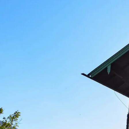
Aktivitäten im Chiemgau
Leben & 
Wandern & Gipfelglück
Veran
Radfahren &
Sehen
Mountainbiken
& Aus
Chiemsee & Wassererlebn
Tradit
Aktivitäten für die Familie
Projek
Winter
Orte 
Golfen
Karri