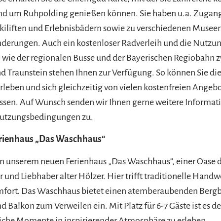
nd um Ruhpolding genießen können. Sie haben u.a. Zugan
kiliften und Erlebnisbädern sowie zu verschiedenen Musee
derungen. Auch ein kostenloser Radverleih und die Nutzung
 wie der regionalen Busse und der Bayerischen Regiobahn 
 Traunstein stehen Ihnen zur Verfügung. So können Sie die
rleben und sich gleichzeitig von vielen kostenfreien Angeb
ssen. Auf Wunsch senden wir Ihnen gerne weitere Informat
 Nutzungsbedingungen zu.
erienhaus „Das Waschhaus“
 unserem neuen Ferienhaus „Das Waschhaus“, einer Oase d
 und Liebhaber alter Hölzer. Hier trifft traditionelle Hand
ort. Das Waschhaus bietet einen atemberaubenden Bergbl
d Balkon zum Verweilen ein. Mit Platz für 6-7 Gäste ist es de
iche Momente in inspirierender Atmosphäre zu erleben.