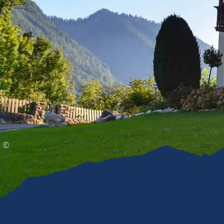
Gleitschirmfliegen &
Barrie
Luftsport
Chie
Interaktive Vollbildkarte
Chiem
©