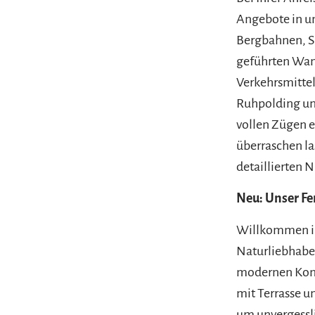
Angebote in u
Bergbahnen, S
geführten Wan
Verkehrsmittel
Ruhpolding und
vollen Zügen e
überraschen la
detaillierten
Neu: Unser F
Willkommen in
Naturliebhaber
modernen Komf
mit Terrasse un
um unvergessl