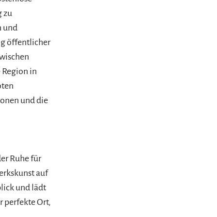
g zu
n und
 öffentlicher
zwischen
 Region in
oten
ionen und die
er Ruhe für
werkskunst auf
ick und lädt
r perfekte Ort,