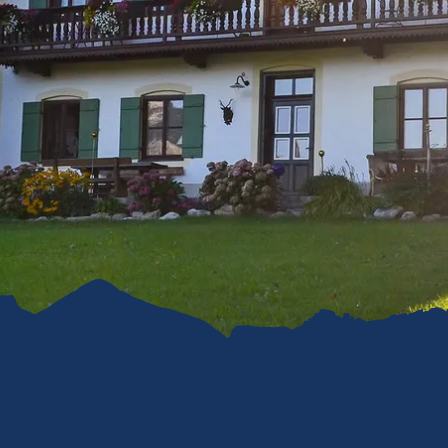
refreiheit im
mgau
gau G'schichten