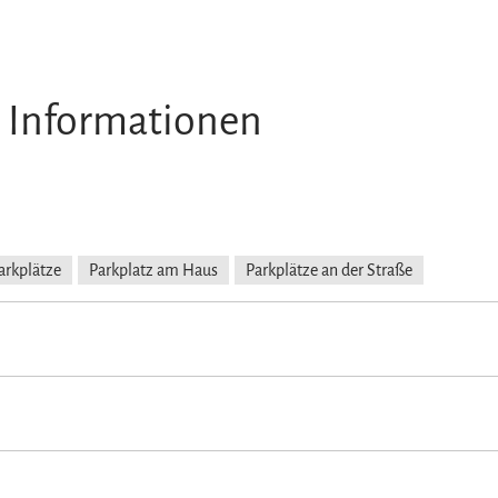
 Informationen
arkplätze
Parkplatz am Haus
Parkplätze an der Straße
in der gesamten Unterkunft)
latz
Kostenfreies Babybett von 0-2 Jahren
Schlittenverleih