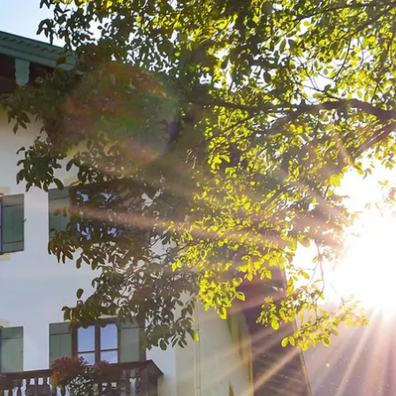
kunft
B2B Portal