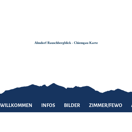
Zum
Zur
Zum
Inhalt
Suche
Footer
Almdorf Rauschbergblick - Chiemgau Karte
WILLKOMMEN
INFOS
BILDER
ZIMMER/FEWO