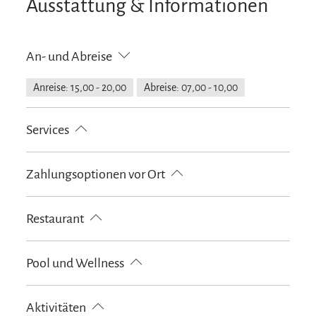
Ausstattung & Informationen
An- und Abreise
Anreise: 15,00 - 20,00
Abreise: 07,00 - 10,00
Services
kostenloser Parkplatz
Fahrradparkplätze
Zahlungsoptionen vor Ort
EC-Karte
Maestro
VISA
Restaurant
À-la-carte
Biergarten
Regionale Küche
Pool und Wellness
Vegetarische Gerichte
Schwimmbad (aussen)
Sauna
Aktivitäten