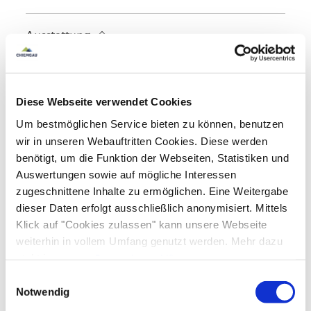
Touren zu Fuß
Wandern
Ausstattung
Spielplatz
Familienangebote
kostenloses W-LAN (in der gesamten Unterkunft)
Diese Webseite verwendet Cookies
Kinderspielplatz
Frühstück
Um bestmöglichen Service bieten zu können, benutzen
Kostenfreies Babybett von 0-2 Jahren
wir in unseren Webauftritten Cookies. Diese werden
Outdoorspielgeräte für Kinder
Brötchenservice
Frühstücksbuffet
benötigt, um die Funktion der Webseiten, Statistiken und
Richtlinien
Auswertungen sowie auf mögliche Interessen
zugeschnittene Inhalte zu ermöglichen. Eine Weitergabe
Kinder willkommen
dieser Daten erfolgt ausschließlich anonymisiert. Mittels
Gemeinschaftsbereiche
Nichtraucherunterkunft (Alle öffentlichen und privaten
Klick auf "Cookies zulassen" kann unsere Webseite
Bereiche sind Nichtraucherzonen)
weiterhin in vollem Umfang genutzt werden. Mehr dazu
Garten
Grillmöglichkeit
Liegewiese
Sprachen
steht in unserer
Datenschutzerklärung
.
Sonnenschirme
Sonnenstühle/-liegen
Terrasse
Alle Daten zu unserem Unternehmen sind im
Impressum
Einwilligungsauswahl
Deutsch
Englisch
gelistet.
Notwendig
Verpflegung