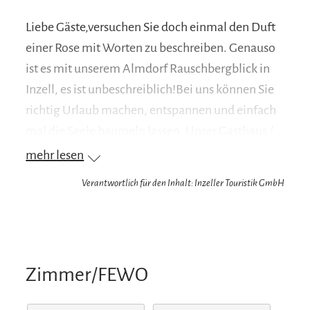
Liebe Gäste,versuchen Sie doch einmal den Duft
einer Rose mit Worten zu beschreiben. Genauso
ist es mit unserem Almdorf Rauschbergblick in
Inzell, es ist unbeschreiblich!Bei uns können Sie
richtig Urlaub machen, entspannen und einfach
mal die Seele baumeln lassen. Unser Gasthaus /
Almdorf ist etwas außerhalb von Inzell gelegen,
mehr lesen
wunderbar ruhig direkt am Waldrand.Unser
Verantwortlich für den Inhalt: Inzeller Touristik GmbH
Haus verfügt über 5 Almhäuser, 4
Ferienwohnungen und 2 geräumige
Doppelzimmer.Wir haben alles was das Herz
begehrt. Einen großen Abenteuerspielplatz und
Zimmer/FEWO
einen Streichelzoo für die Kleinen, einen
Badeteich zum Abkühlen an heißen Tagen und