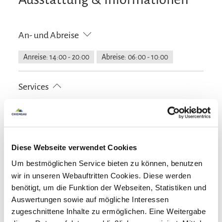
An- und Abreise
Anreise: 14:00 - 20:00
Abreise: 06:00 - 10:00
Services
Nahverkehr in der Nähe
kostenloser Parkplatz
Zahlungsoptionen vor Ort
Fahrradparkplätze
Grundstück umzäunt
Parkplatz am Haus
Raucherbereich
Ausschließlich Barzahlung
Diese Webseite verwendet Cookies
Aktivitäten
Um bestmöglichen Service bieten zu können, benutzen
Fahrradtouren
Radfahren
Skifahren
wir in unseren Webauftritten Cookies. Diese werden
Richtlinien
Touren zu Fuß
Wandern
benötigt, um die Funktion der Webseiten, Statistiken und
Auswertungen sowie auf mögliche Interessen
Haustiere nicht erlaubt
Kinder willkommen
zugeschnittene Inhalte zu ermöglichen. Eine Weitergabe
Familienangebote
Nichtraucherunterkunft (Alle öffentlichen und privaten