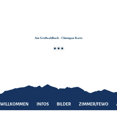
Zum
Zur
Zum
Inhalt
Suche
Footer
Am Großwaldbach - Chiemgau Karte
WILLKOMMEN
INFOS
BILDER
ZIMMER/FEWO