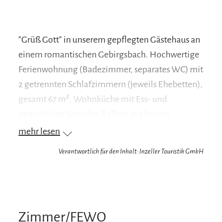
"Grüß Gott" in unserem gepflegten Gästehaus an
einem romantischen Gebirgsbach. Hochwertige
Ferienwohnung (Badezimmer, separates WC) mit
2 getrennten Schlafzimmern (jeweils Ehebetten),
gesamt 67 m². Wohnküche mit Ess- und
gemütlicher Sitzecke. Balkon mit freiem
Panoramablick, Einrichtung im bayr.
mehr lesen
Landhausstil, Fahrradraum. Skilift und LL-Loipen
Verantwortlich für den Inhalt: Inzeller Touristik GmbH
in unmittelbarer Nähe.
Zimmer/FEWO