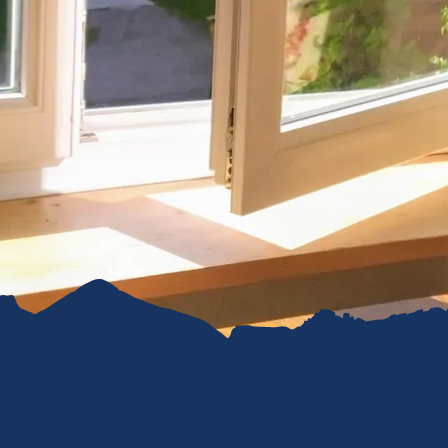
refreiheit im
mgau
gau G'schichten