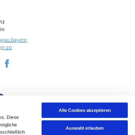
 12
in
gau.bayern
231-20
Alle Cookies akzeptieren
es. Diese
mögliche
Auswahl erlauben
sschließlich