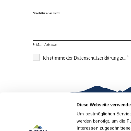
Newsletter abonnieren
E-Mail Adresse
Ich stimme der
Datenschutzerklärung
zu. *
Diese Webseite verwende
Um bestmöglichen Service 
Gut zu wissen
werden benötigt, um die F
Interessen zugeschnittene 
Kontakt
Im