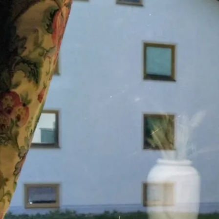
Aktivitäten im Chiemgau
Leben & 
Wandern & Gipfelglück
Veran
Radfahren &
Sehen
Mountainbiken
& Aus
Chiemsee & Wassererlebn
Tradit
Aktivitäten für die Familie
Projek
Winter
Orte 
Golfen
Karri