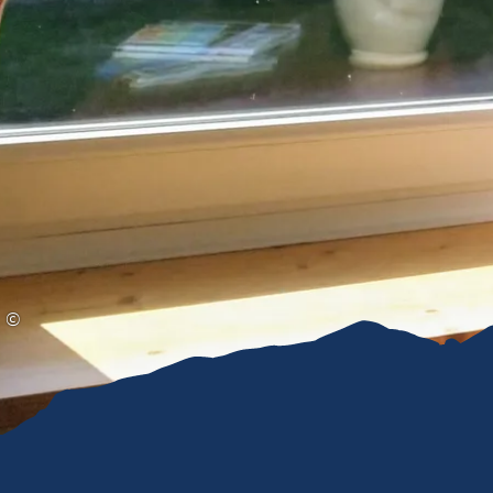
Gleitschirmfliegen &
Barrie
Luftsport
Chie
Interaktive Vollbildkarte
Chiem
©