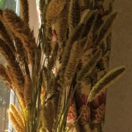
kunft
B2B Portal