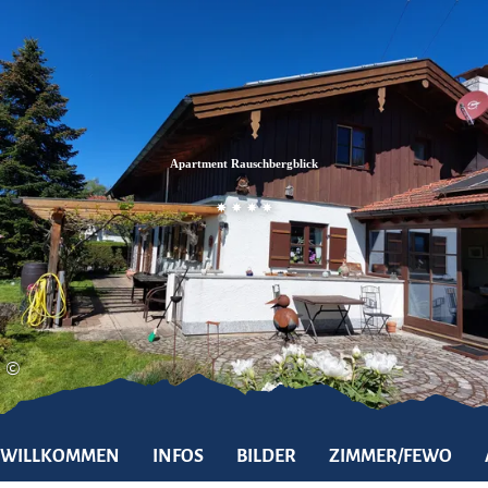
Zum
Zur
Zum
Inhalt
Suche
Footer
Apartment Rauschbergblick
©
WILLKOMMEN
INFOS
BILDER
ZIMMER/FEWO