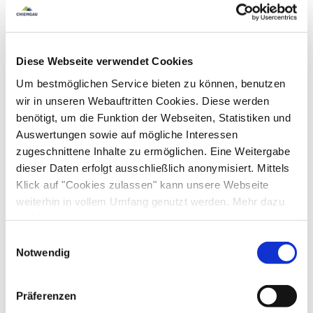
Ausstattung & Informationen
Diese Webseite verwendet Cookies
An- und Abreise
Um bestmöglichen Service bieten zu können, benutzen
Anreise: 15:00 - 18:00
Abreise: 09:00 - 10:00
wir in unseren Webauftritten Cookies. Diese werden
benötigt, um die Funktion der Webseiten, Statistiken und
Auswertungen sowie auf mögliche Interessen
Services
zugeschnittene Inhalte zu ermöglichen. Eine Weitergabe
Nahverkehr in der Nähe
kostenloser Parkplatz
dieser Daten erfolgt ausschließlich anonymisiert. Mittels
Zahlungsoptionen vor Ort
Klick auf "Cookies zulassen" kann unsere Webseite
Gepäckaufbewahrung
weiterhin in vollem Umfang genutzt werden. Mehr dazu
Behindertengerechte Parkplätze
Parkplatz am Haus
Ausschließlich Barzahlung
steht in unserer
Datenschutzerklärung
.
Aktivitäten
Raucherbereich
Alle Daten zu unserem Unternehmen sind im
Impressum
Einwilligungsauswahl
gelistet.
Notwendig
Abendunterhaltung
Angeln
Fahrradtouren
Ausstattung
Golfplatz (Entfernung max. 3 km)
Langlaufen
Präferenzen
Minigolf
Radfahren
Skifahren
Touren zu Fuß
Skiaufbewahrung
Richtlinien