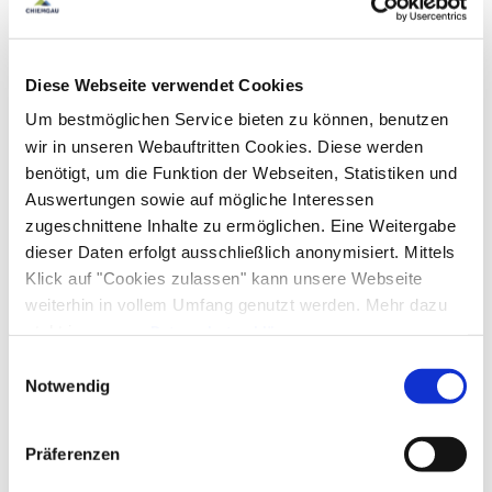
Ausstattung & Informationen
Diese Webseite verwendet Cookies
An- und Abreise
Um bestmöglichen Service bieten zu können, benutzen
wir in unseren Webauftritten Cookies. Diese werden
Anreise: 12:00 - 20:00
Abreise: 06:00 - 09:00
benötigt, um die Funktion der Webseiten, Statistiken und
Auswertungen sowie auf mögliche Interessen
Services
zugeschnittene Inhalte zu ermöglichen. Eine Weitergabe
dieser Daten erfolgt ausschließlich anonymisiert. Mittels
kostenloser Parkplatz
Abholung vom Bahnhof
Klick auf "Cookies zulassen" kann unsere Webseite
Zahlungsoptionen vor Ort
weiterhin in vollem Umfang genutzt werden. Mehr dazu
Fahrradparkplätze
Grundstück umzäunt
steht in unserer
Datenschutzerklärung
.
Parkplatz am Haus
Raucherbereich
Ausschließlich Barzahlung
Alle Daten zu unserem Unternehmen sind im
Impressum
Aktivitäten
Einwilligungsauswahl
gelistet.
Notwendig
Angeln
Radfahren
Tischtennis
Wandern
Ausstattung
Wassersportmöglichkeiten vor Ort
Präferenzen
Spielplatz