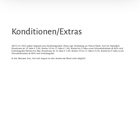
Konditionen/Extras
AB 01.01.2022 gelten folgende neue Kurbeitragssätze: Preise zzgl. Kurbeitrag pro Person/Nacht: Juni bis September:
Erwachsene ab 16 Jahre € 2,00, Kinder 10 bis 15 Jahre € 1,00, Kinder bis 9 Jahre sowie Schwerbehinderte ab 80% sind
kurbeitragsfrei.Oktober bis Mai: Erwachsene ab 16 Jahre € 1,00, Kinder 10 bis 15 Jahre € 0,50, Kinder bis 9 Jahre sowie
Schwerbehinderte ab 80% sind kurbeitragsfrei.
In den Monaten Juni, Juli und August ist eine Anreise mit Hund nicht möglich!