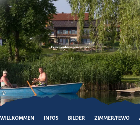
Zum
Zur
Zum
Inhalt
Suche
Footer
Ferienwohnungen am See
©
WILLKOMMEN
INFOS
BILDER
ZIMMER/FEWO