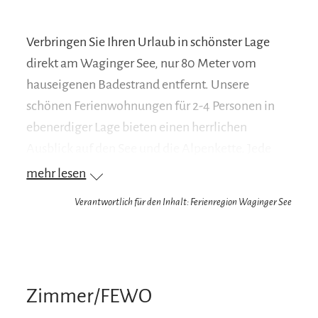
Verbringen Sie Ihren Urlaub in schönster Lage
direkt am Waginger See, nur 80 Meter vom
hauseigenen Badestrand entfernt. Unsere
schönen Ferienwohnungen für 2-4 Personen in
ebenerdiger Lage bieten einen herrlichen
Ausblick auf den See und die Alpenkette. Jede
Wohnung hat eine eigene Terrasse und bietet
mehr lesen
einen direkten Zugang zum See mit hauseigener
Verantwortlich für den Inhalt: Ferienregion Waginger See
Liegewiese und Ruderboot. Die überregionalen
Radwege sind direkt von unserem Hause
erreichbar. Wir bieten Ihnen kostenlosen
Fahrradverleih - auch mit Kindersitz, Sat-TV, die
Zimmer/FEWO
Möglichkeit Tischtennis zu spielen und vieles