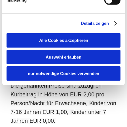
Marketing
Kinder willkommen
Haustiere nicht erlaubt
Gemeinschaftsbereiche
Nichtraucherunterkunft (Alle öffentlichen und privaten
Bereiche sind Nichtraucherzonen)
Sonnenschirme
Terrasse
Sprachen
Details zeigen
Deutsch
Alle Cookies akzeptieren
Auswahl erlauben
Konditionen/Extras
nur notwendige Cookies verwenden
Die genannten Preise sind zuzüglich
Kurbeitrag in Höhe von EUR 2,00 pro
Person/Nacht für Erwachsene, Kinder von
7-16 Jahren EUR 1,00, Kinder unter 7
Jahren EUR 0,00.