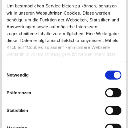
Um bestmöglichen Service bieten zu können, benutzen
wir in unseren Webauftritten Cookies. Diese werden
An- und Abreise
benötigt, um die Funktion der Webseiten, Statistiken und
Auswertungen sowie auf mögliche Interessen
Anreise: 13:00 - 22:00
Abreise: 08:00 - 10:00
zugeschnittene Inhalte zu ermöglichen. Eine Weitergabe
dieser Daten erfolgt ausschließlich anonymisiert. Mittels
Services
Klick auf "Cookies zulassen" kann unsere Webseite
weiterhin in vollem Umfang genutzt werden. Mehr dazu
Nahverkehr in der Nähe
Fahrradparkplätze
steht in unserer
Aktivitäten
Datenschutzerklärung
.
kostenloser Parkplatz
Parkplatz am Haus
Alle Daten zu unserem Unternehmen sind im
Impressum
Einwilligungsauswahl
Abendunterhaltung
Angeln
Bogenschießen
gelistet.
Notwendig
Zahlungsoptionen vor Ort
Fahrradtouren
Langlaufen
Live-Musik/Performance
Radfahren
Skifahren
EC-Karte
Präferenzen
Ausstattung
Touren zu Fuß
Wandern
Wassersportmöglichkeiten vor Ort
kostenloses W-LAN (in der gesamten Unterkunft)
Statistiken
Richtlinien