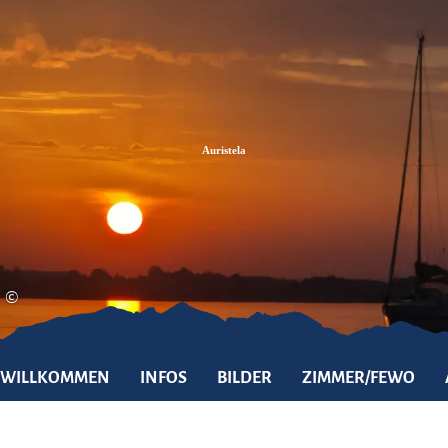
Zum
Zur
Zum
Inhalt
Suche
Footer
Auristela
©
WILLKOMMEN
INFOS
BILDER
ZIMMER/FEWO