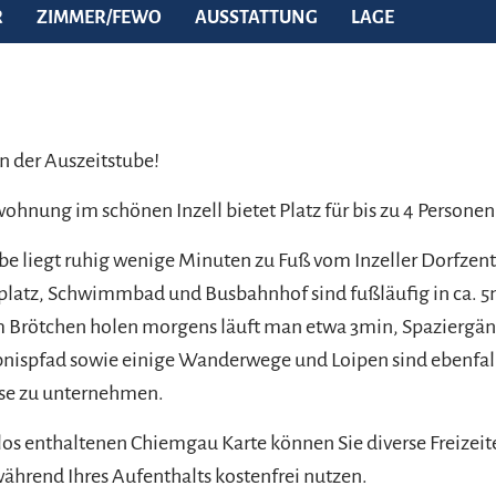
R
ZIMMER/FEWO
AUSSTATTUNG
LAGE
 der Auszeitstube!
ohnung im schönen Inzell bietet Platz für bis zu 4 Personen
be liegt ruhig wenige Minuten zu Fuß vom Inzeller Dorfzen
platz, Schwimmbad und Busbahnhof sind fußläufig in ca. 5
 Brötchen holen morgens läuft man etwa 3min, Spaziergäng
bnispfad sowie einige Wanderwege und Loipen sind ebenfal
ise zu unternehmen.
los enthaltenen Chiemgau Karte können Sie diverse Freizei
während Ihres Aufenthalts kostenfrei nutzen.