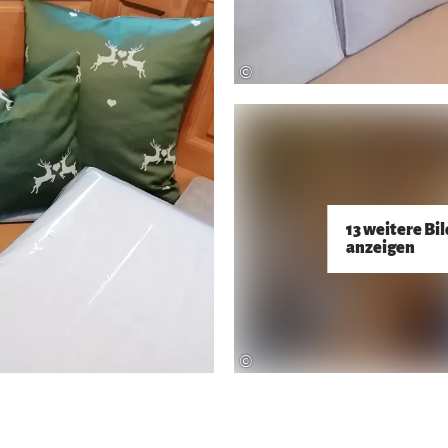
©
13 weitere Bi
anzeigen
©