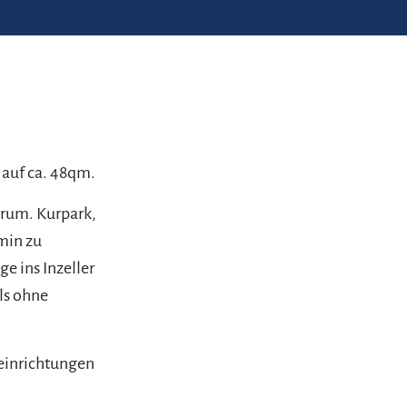
 auf ca. 48qm.
trum. Kurpark,
min zu
e ins Inzeller
ls ohne
teinrichtungen