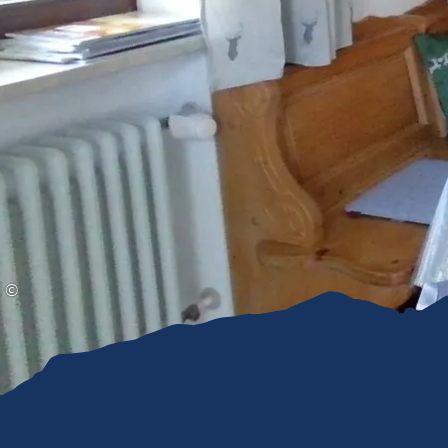
Gleitschirmfliegen &
Barrie
Luftsport
Chie
Interaktive Vollbildkarte
Chiem
©