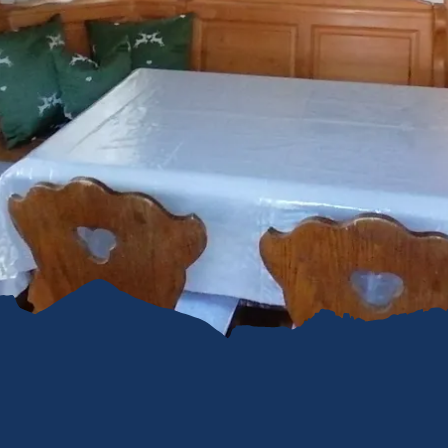
refreiheit im
mgau
gau G'schichten