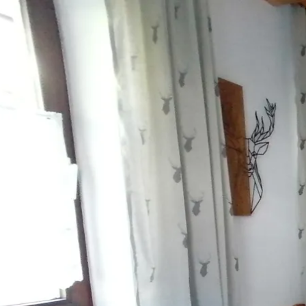
Aktivitäten im Chiemgau
Leben & 
Wandern & Gipfelglück
Veran
Radfahren &
Sehen
Mountainbiken
& Aus
Chiemsee & Wassererlebn
Tradit
Aktivitäten für die Familie
Projek
Winter
Orte 
Golfen
Karri