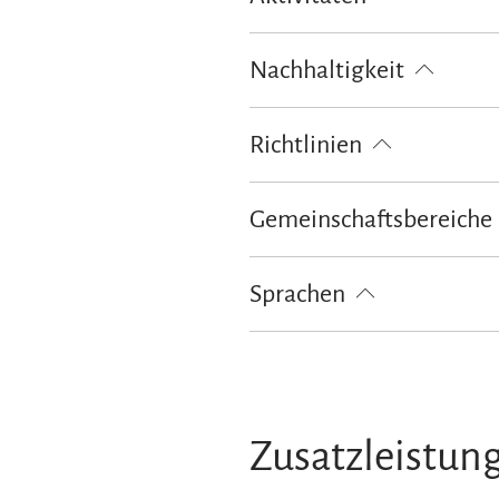
Langlaufen
Radfahren
Skif
Nachhaltigkeit
100% Ökostrom
Richtlinien
Kinder willkommen
Nichtrauch
Gemeinschaftsbereiche
Garten
Grillmöglichkeit
Ter
Sprachen
Deutsch
Englisch
Zusatzleistun