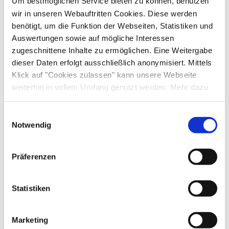
Um bestmöglichen Service bieten zu können, benutzen
Anreise: 14:00 - 18:00
Abreise: 08:00 - 10:00
wir in unseren Webauftritten Cookies. Diese werden
benötigt, um die Funktion der Webseiten, Statistiken und
Auswertungen sowie auf mögliche Interessen
Services
zugeschnittene Inhalte zu ermöglichen. Eine Weitergabe
dieser Daten erfolgt ausschließlich anonymisiert. Mittels
Fahrradparkplätze
kostenloser Parkplatz
Garage
Zahlungsoptionen vor Ort
Klick auf "Cookies zulassen" kann unsere Webseite
Parkplatz am Haus
Flexible Stornierung
weiterhin in vollem Umfang genutzt werden. Mehr dazu
Ausschließlich Barzahlung
steht in unserer
Datenschutzerklärung
.
In der Nähe
Alle Daten zu unserem Unternehmen sind im
Impressum
Einwilligungsauswahl
gelistet.
Notwendig
Bahnhof
Tourist Information
Ausstattung
Präferenzen
kostenloses W-LAN (in der gesamten Unterkunft)
Richtlinien
Statistiken
Kinder willkommen
Haustiere nicht erlaubt
Aktivitäten
Marketing
Tischtennis