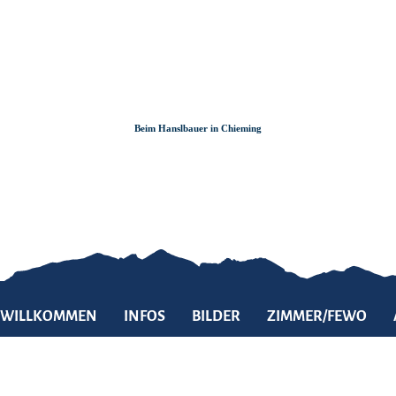
Zum
Zur
Zum
Inhalt
Suche
Footer
Beim Hanslbauer in Chieming
WILLKOMMEN
INFOS
BILDER
ZIMMER/FEWO