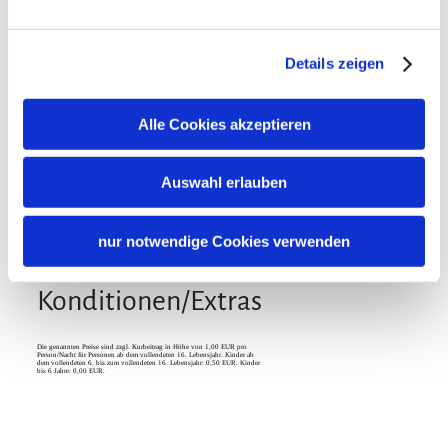
Gemeinschaftsbereiche
Grillmöglichkeit
Liegewiese
Sonnenstühle/-liegen
Details zeigen
Sprachen
Deutsch
Alle Cookies akzeptieren
Verpflegung
Auswahl erlauben
Frühstück
nur notwendige Cookies verwenden
Konditionen/Extras
Die genannten Preise sind zzgl. Kurbeitrag in Höhe von 1,00 EUR pro
Person/Nacht für Personen ab dem vollendeten 16. Lebensjahr. Kinder ab
dem vollendeten 6. bis zum vollendeten 16. Lebensjahr: 0,50 EUR. Kinder
bis 6 Jahre: 0,00 EUR.