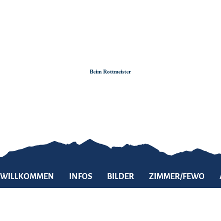
Zum
Zur
Zum
Inhalt
Suche
Footer
Beim Rottmeister
WILLKOMMEN
INFOS
BILDER
ZIMMER/FEWO