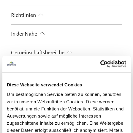
kostenloses W-LAN (in der gesamten Unterkunft)
Brettspiele/Puzzle
Kinderspielplatz
Richtlinien
Kostenfreies Babybett von 0-2 Jahren
Haustiere erlaubt
Kinder willkommen
In der Nähe
Nichtraucherunterkunft (Alle öffentlichen und privaten
Bereiche sind Nichtraucherzonen)
Bahnhof
Tourist Information
Gemeinschaftsbereiche
Garten
Sonnenstühle/-liegen
Terrasse
Skifahren
Skiaufbewahrung
Diese Webseite verwendet Cookies
Pool und Wellness
Um bestmöglichen Service bieten zu können, benutzen
wir in unseren Webauftritten Cookies. Diese werden
Sauna
Sprachen
benötigt, um die Funktion der Webseiten, Statistiken und
Auswertungen sowie auf mögliche Interessen
Deutsch
Englisch
zugeschnittene Inhalte zu ermöglichen. Eine Weitergabe
dieser Daten erfolgt ausschließlich anonymisiert. Mittels