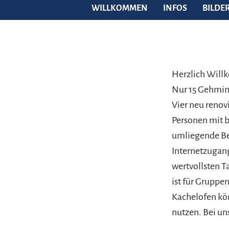
WILLKOMMEN
INFOS
BILDE
Herzlich Wil
Nur 15 Gehminu
Vier neu renov
Personen mit b
umliegende Ber
Internetzugang
wertvollsten T
ist für Gruppe
Kachelofen kö
nutzen. Bei uns