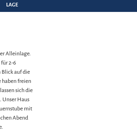
LAGE
er Alleinlage.
für 2-6
Blick auf die
 haben freien
lassen sich die
n. Unser Haus
auernstube mit
lichen Abend
e.