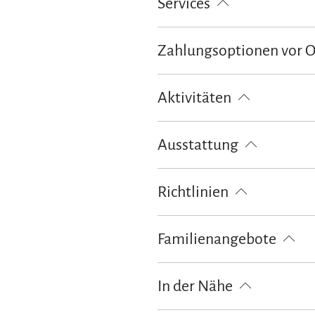
Services
kostenloser Parkplatz
Waschsal
Zahlungsoptionen vor 
Ausschließlich Barzahlung
Aktivitäten
Fahrradtouren
Golfplatz (Entf
Ausstattung
Skiaufbewahrung
Spielplatz
Richtlinien
Haustiere nicht erlaubt
Kinder
Familienangebote
Kinderspielplatz
Kostenfreies 
In der Nähe