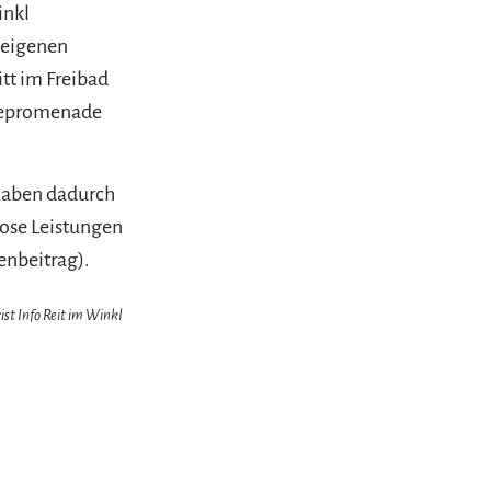
inkl
 eigenen
itt im Freibad
eepromenade
 haben dadurch
lose Leistungen
enbeitrag).
ist Info Reit im Winkl