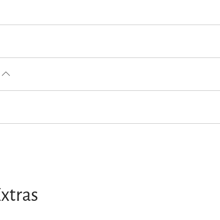
en Unterkunft)
ch
Ungarisch
ntlichen und privaten Bereiche sind Nichtraucherzonen)
xtras