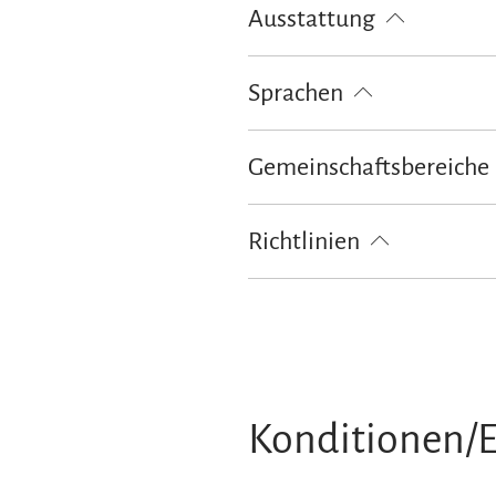
Ausstattung
kostenloses W-LAN (in der gesamt
Sprachen
Deutsch
Englisch
Französis
Gemeinschaftsbereiche
Terrasse
Richtlinien
Nichtraucherunterkunft (Alle öffe
Konditionen/E