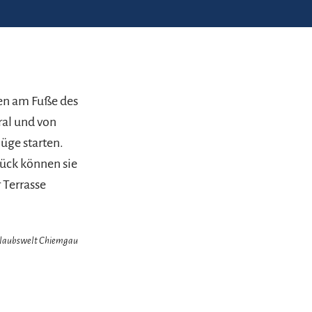
en am Fuße des
ral und von
üge starten.
tück können sie
 Terrasse
Urlaubswelt Chiemgau