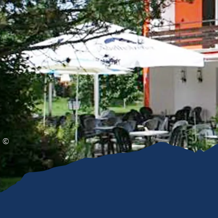
Gleitschirmfliegen &
Barrie
Luftsport
Chie
Interaktive Vollbildkarte
Chiem
©