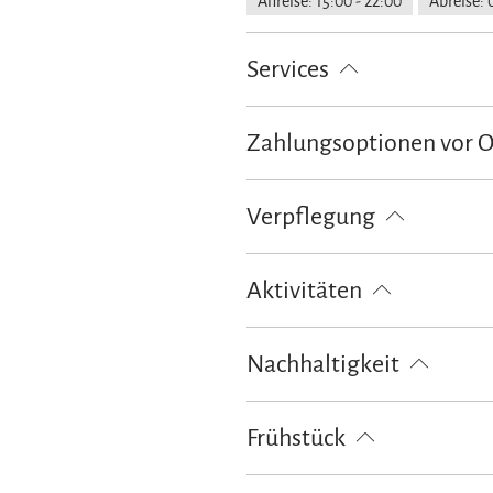
Anreise: 15:00 - 22:00
Abreise: 
Services
Nahverkehr in der Nähe
kosten
Zahlungsoptionen vor 
Ausschließlich Barzahlung
Verpflegung
Vegetarisches Frühstück
Vegane
Aktivitäten
Fahrradtouren
Langlaufen
M
Nachhaltigkeit
100% Ökostrom
Frühstück
Frühstück kontinental
Glutenfr