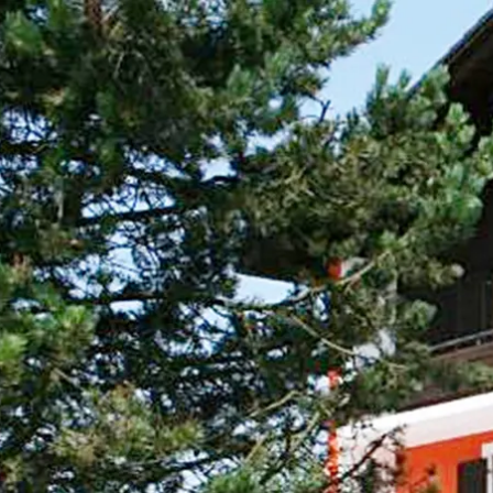
Aktivitäten im Chiemgau
Leben & 
Wandern & Gipfelglück
Veran
Radfahren &
Sehen
Mountainbiken
& Aus
Chiemsee & Wassererlebn
Tradit
Aktivitäten für die Familie
Projek
Winter
Orte 
Golfen
Karri