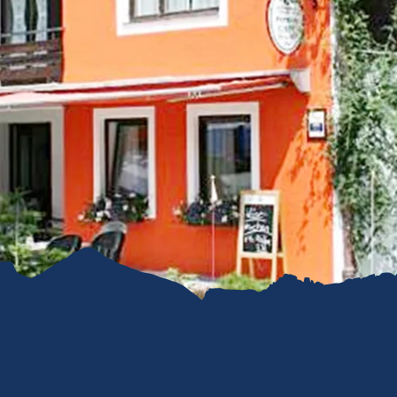
refreiheit im
mgau
gau G'schichten