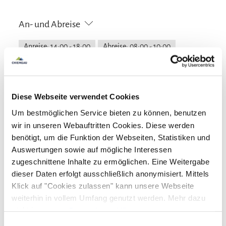
An- und Abreise
Anreise: 14:00 - 18:00
Abreise: 08:00 - 10:00
Services
Diese Webseite verwendet Cookies
kostenloser Parkplatz
Zahlungsoptionen vor Ort
Um bestmöglichen Service bieten zu können, benutzen
Behindertengerechte Parkplätze
Fahrradparkplätze
wir in unseren Webauftritten Cookies. Diese werden
Parkplatz am Haus
Ausschließlich Barzahlung
benötigt, um die Funktion der Webseiten, Statistiken und
Aktivitäten
Auswertungen sowie auf mögliche Interessen
zugeschnittene Inhalte zu ermöglichen. Eine Weitergabe
Radfahren
Skifahren
Wandern
Richtlinien
dieser Daten erfolgt ausschließlich anonymisiert. Mittels
Klick auf "Cookies zulassen" kann unsere Webseite
Haustiere nicht erlaubt
Kinder willkommen
weiterhin in vollem Umfang genutzt werden. Mehr dazu
Familienangebote
steht in unserer
Datenschutzerklärung
.
Alle Daten zu unserem Unternehmen sind im
Impressum
Einwilligungsauswahl