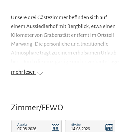
Unsere drei Gästezimmer befinden sich auf
einem Aussiedlerhof mit Bergblick, etwa einen
Kilometer von Grabenstätt entfernt im Ortsteil
Marwang. Die persönliche und traditionelle
Atmosphäre trägt zu einem erholsamen Urlaub
bei. Durch die einzigartige und unverbaute Lage
des Berger Hofs erwartet Sie ein
mehr lesen
atemberaubender Blick auf das Chiemgauer
Alpenvorland! Erholung pur finden Sie im
großzügigen Garten mit Liegewiese, Elektrogrill
Sonnenterrasse und einer farbenfrohen
Zimmer/FEWO
Blumenpracht. Auch der nahgelegene Tüttensee
(einer der wärmsten Seen Oberbayerns) lädt zum
Anreise
Abreise