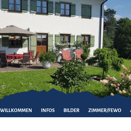
Zum
Zur
Zum
Inhalt
Suche
Footer
Berger-Hof
©
WILLKOMMEN
INFOS
BILDER
ZIMMER/FEWO