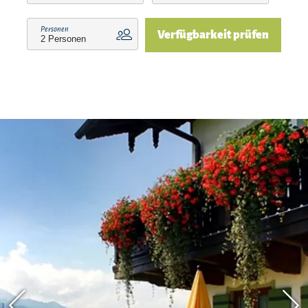
Schwimmen, Relaxen, Radeln oder Wandern ein.
Ein abschließbarer Fahrradraum ist vorhanden.
Personen
Verfügbarkeit prüfen
Die zentrale Lage zwischen Chiemsee und
Tüttensee ermöglicht Ihnen viele Wander- und
Radeltouren. Alle wichtigen Einrichtungen wie
Lebensmittelgeschäft, Apotheke, Arzt usw. sind
in wenigen Minuten in Grabenstätt zu erreichen.
Übernachtung ohne Frühstück auf Anfrage
möglich. Sonntags kein Zimmerservice!Wir
wünschen Ihnen einen angenehmen Aufenthalt
und freuen uns auf Ihren Besuch! Ihre Familie
Hofmann