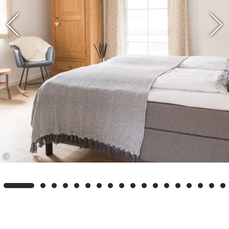
können. Sie haben u.a. Zugang zu Bergbahnen,
Skiliften und Erlebnisbädern sowie zu
verschiedenen Museen und geführten
Wanderungen. Auch ein kostenloser Radverleih
und die Nutzung öffentlicher Verkehrsmittel wie
der regionalen Busse und der Bayerischen
Regiobahn zwischen Ruhpolding und Traunstein
stehen Ihnen zur Verfügung. So können Sie die
Region in vollen Zügen erleben und sich
gleichzeitig von vielen kostenfreien Angeboten
©
überraschen lassen. Auf Wunsch senden wir
Ihnen gerne weitere Informationen und die
detaillierten Nutzungsbedingungen zu.