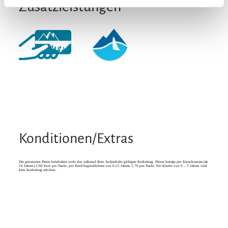
Zusatzleistungen
Konditionen/Extras
Die genannten Preise beinhalten nicht den während Ihres Aufenthalts gültigen Kurbeitrag. Dieser beträgt pro Erwachsenem (ab
16 Jahren) 2,90 Euro pro Nacht, pro Kind/Jugendlichem von 6-15 Jahren 1,70 pro Nacht. Für Kinder von 0 – 5 Jahren wird
kein Kurbeitrag erhoben.