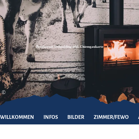
Zum
Zur
Zum
Inhalt
Suche
Footer
Bergheimat Ruhpolding inkl. Chiemgaukarte
©
WILLKOMMEN
INFOS
BILDER
ZIMMER/FEWO