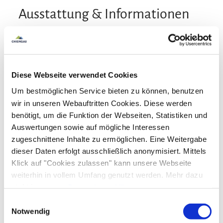
Ausstattung & Informationen
An- und Abreise
Anreise: 16:00 - 18:00
Abreise: 08:00 - 10:00
Diese Webseite verwendet Cookies
Um bestmöglichen Service bieten zu können, benutzen
Services
wir in unseren Webauftritten Cookies. Diese werden
benötigt, um die Funktion der Webseiten, Statistiken und
Nahverkehr in der Nähe
kostenloser Parkplatz
Auswertungen sowie auf mögliche Interessen
Zahlungsoptionen vor Ort
zugeschnittene Inhalte zu ermöglichen. Eine Weitergabe
Gepäckaufbewahrung
Fahrradparkplätze
dieser Daten erfolgt ausschließlich anonymisiert. Mittels
Parkplatz am Haus
Ausschließlich Barzahlung
Klick auf "Cookies zulassen" kann unsere Webseite
Aktivitäten
weiterhin in vollem Umfang genutzt werden. Mehr dazu
steht in unserer
Fahrradtouren
Langlaufen
Minigolf
Datenschutzerklärung
.
Ausstattung
Alle Daten zu unserem Unternehmen sind im
Impressum
Einwilligungsauswahl
Radfahren
Skifahren
Touren zu Fuß
Wandern
gelistet.
Notwendig
Skiaufbewahrung