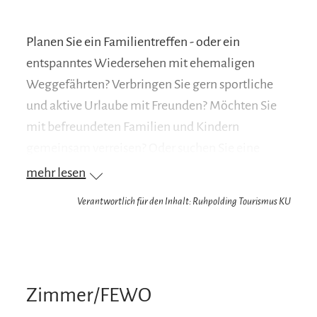
Planen Sie ein Familientreffen - oder ein
entspanntes Wiedersehen mit ehemaligen
Weggefährten? Verbringen Sie gern sportliche
und aktive Urlaube mit Freunden? Möchten Sie
mit befreundeten Familien und Kindern
gemeinsam verreisen? Oder suchen Sie eine
großzügige und gemütliche Ferienunterkunft
mehr lesen
mit Ihrem/r Partner/in für entspannte Stunden
Verantwortlich für den Inhalt: Ruhpolding Tourismus KU
und Tage? Und Sie wissen nicht, wohin?
KOMMEN SIE IN DIE BERGHEIMAT NACH
RUHPOLDING! Buchen Sie exklusiv unser 140
qm großes Gästehaus mit gemütlicher
Zimmer/FEWO
Ausstattung, wir haben für Sie im Frühjahr 2021