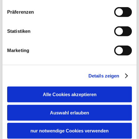
Richtlinien
kostenloses W-LAN (in der gesamten Unterkunft)
Präferenzen
Haustiere nicht erlaubt
Kinder willkommen
Familienangebote
Nichtraucherunterkunft (Alle öffentlichen und privaten
Bereiche sind Nichtraucherzonen)
Statistiken
Brettspiele/Puzzle
In der Nähe
Kostenfreies Babybett von 0-2 Jahren
Marketing
Bahnhof
Tourist Information
Skifahren
Skiaufbewahrung
Details zeigen
Gemeinschaftsbereiche
Alle Cookies akzeptieren
Gemeinschaftsraum
Grillmöglichkeit
Terrasse
Sprachen
Auswahl erlauben
Deutsch
Englisch
nur notwendige Cookies verwenden