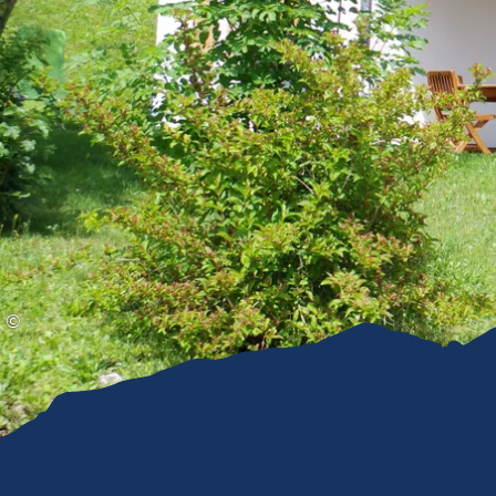
Gleitschirmfliegen &
Barrie
Luftsport
Chie
Interaktive Vollbildkarte
Chiem
©