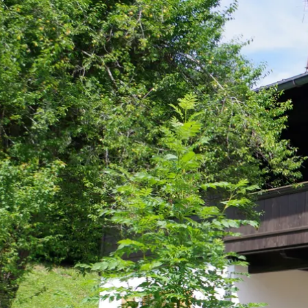
Aktivitäten im Chiemgau
Leben & 
Wandern & Gipfelglück
Veran
Radfahren &
Sehen
Mountainbiken
& Aus
Chiemsee & Wassererlebn
Tradit
Aktivitäten für die Familie
Projek
Winter
Orte 
Golfen
Karri