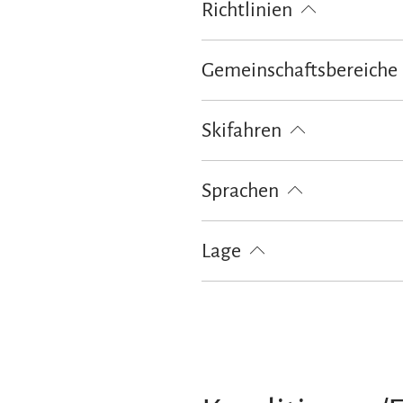
Richtlinien
Haustiere nicht erlaubt
Kinder
Gemeinschaftsbereiche
Garten
Grillmöglichkeit
Lie
Skifahren
Skiaufbewahrung
Skischuhwä
Sprachen
Deutsch
Englisch
Französis
Lage
Besonders ruhige Lage