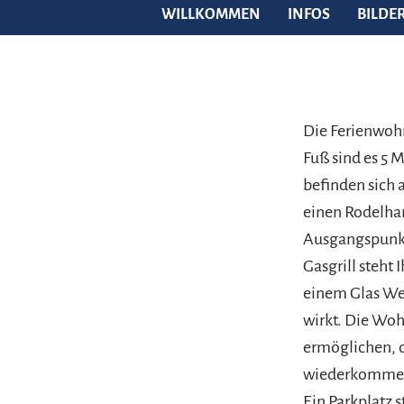
WILLKOMMEN
INFOS
BILDE
Die Ferienwohn
Fuß sind es 5 
befinden sich 
einen Rodelha
Ausgangspunkt
Gasgrill steht
einem Glas Wei
wirkt. Die Woh
ermöglichen, d
wiederkomme
Ein Parkplatz 