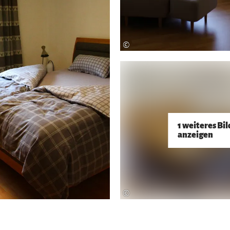
©
1 weiteres Bil
anzeigen
©