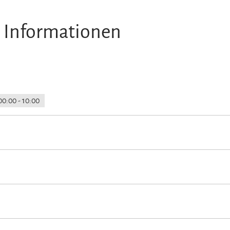
 Informationen
00:00 - 10:00
z am Haus
Langlaufen
Radfahren
Skifahren
Touren zu Fuß
Wander
W-LAN (in der gesamten Unterkunft)