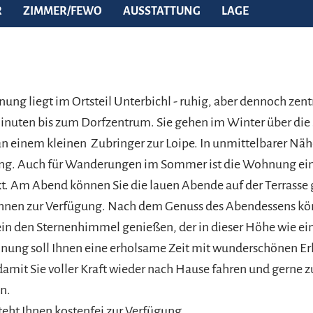
R
ZIMMER/FEWO
AUSSTATTUNG
LAGE
ung liegt im Ortsteil Unterbichl - ruhig, aber dennoch ze
Minuten bis zum Dorfzentrum. Sie gehen im Winter über die
an einem kleinen Zubringer zur Loipe. In unmittelbarer Näh
ng. Auch für Wanderungen im Sommer ist die Wohnung ein
. Am Abend können Sie die lauen Abende auf der Terrasse 
 Ihnen zur Verfügung. Nach dem Genuss des Abendessens kö
n den Sternenhimmel genießen, der in dieser Höhe wie ein
nung soll Ihnen eine erholsame Zeit mit wunderschönen Er
amit Sie voller Kraft wieder nach Hause fahren und gerne z
n.
steht Ihnen kostenfei zur Verfügung.