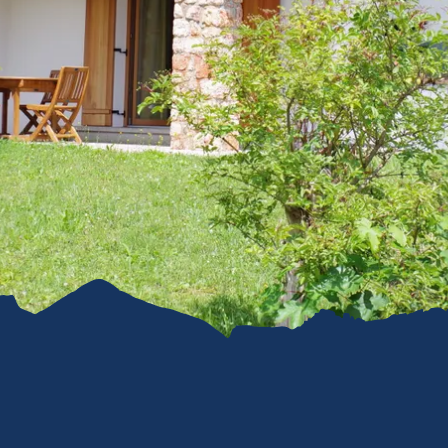
refreiheit im
mgau
gau G'schichten