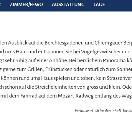
R
ZIMMER/FEWO
AUSSTATTUNG
LAGE
den Ausblick auf die Berchtesgadener- und Chiemgauer Berg
d ums Haus und entspannen Sie bei Vogelgezwitscher und G
gt sehr ruhig auf einer Anhöhe. Bei herrlichem Panorama k
tz gerne zum Grillen, Frühstücken oder natürlich zum Sonn
 können rund ums Haus spielen und toben, kein Strassenver
ch schon auf die Streicheleinheiten von gross und klein. Oder
n mit dem Fahrrad auf dem Mozart-Radweg entlang des Wag
Verantwortlich für den Inhalt: Feri