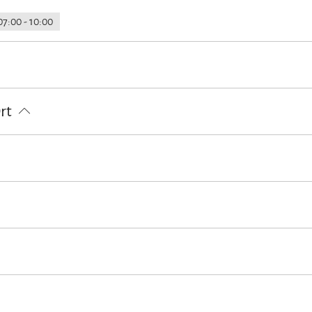
07:00 - 10:00
loser Parkplatz
Gepäckaufbewahrung
Allergikerfreundliche Zimm
Ort
dparkplätze
Grundstück umzäunt
Waschsalon/Wäscheservice
Tischtennis
Wandern
 willkommen
Nichtraucherunterkunft (Alle öffentlichen und privaten 