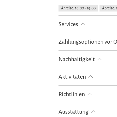
Anreise: 16:00 - 19:00
Abreise: 
Services
Nahverkehr in der Nähe
kosten
Zahlungsoptionen vor 
Abholung vom Bahnhof
Fahrra
Ausschließlich Barzahlung
Nachhaltigkeit
100% Ökostrom
Aktivitäten
Radfahren
Tischfußball/Kicker
Richtlinien
Haustiere nicht erlaubt
Kinder
Ausstattung