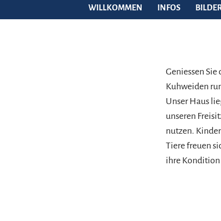
WILLKOMMEN
INFOS
BILDE
Geniessen Sie 
Kuhweiden run
Unser Haus lie
unseren Freisi
nutzen. Kinder
Tiere freuen si
ihre Konditio