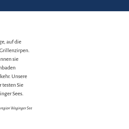
e, auf die
rillenzirpen.
önnen sie
enbaden
kehr. Unsere
 testen Sie
inger Sees.
enregion Waginger See