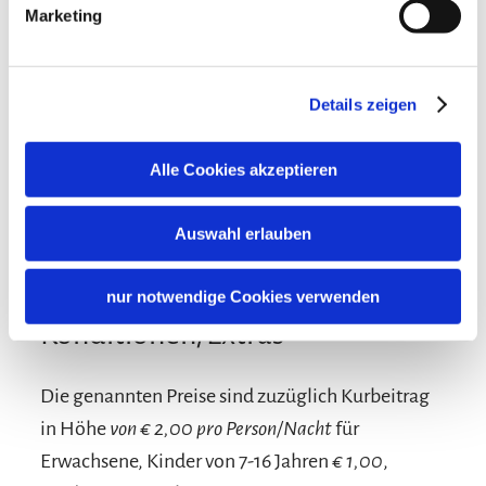
Haustiere erlaubt
Kinder willkommen
Marketing
Ausstattung
Nichtraucherunterkunft (Alle öffentlichen und privaten
Bereiche sind Nichtraucherzonen)
kostenloses W-LAN (in der gesamten Unterkunft)
Gemeinschaftsbereiche
Details zeigen
Garten
Grillmöglichkeit
Liegewiese
Sprachen
Alle Cookies akzeptieren
Sonnenschirme
Sonnenstühle/-liegen
Terrasse
Deutsch
Englisch
Auswahl erlauben
nur notwendige Cookies verwenden
Konditionen/Extras
Die genannten Preise sind zuzüglich Kurbeitrag
in Höhe
von € 2,00 pro Person/Nacht
für
Erwachsene, Kinder von 7-16 Jahren
€ 1,00
,