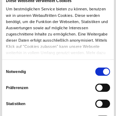
Diese Webseite verwendet Cookies
Um bestmöglichen Service bieten zu können, benutzen
An- und Abreise
wir in unseren Webauftritten Cookies. Diese werden
benötigt, um die Funktion der Webseiten, Statistiken und
Anreise: 15:00 - 23:30
Abreise: 08:00 - 10:00
Auswertungen sowie auf mögliche Interessen
zugeschnittene Inhalte zu ermöglichen. Eine Weitergabe
Services
dieser Daten erfolgt ausschließlich anonymisiert. Mittels
Klick auf "Cookies zulassen" kann unsere Webseite
Nahverkehr in der Nähe
kostenloser Parkplatz
weiterhin in vollem Umfang genutzt werden. Mehr dazu
Zahlungsoptionen vor Ort
steht in unserer
Behindertengerechte Parkplätze
Fahrradparkplätze
Datenschutzerklärung
.
Alle Daten zu unserem Unternehmen sind im
Impressum
Einwilligungsauswahl
Feuerlöscher in der Unterkunft
Geldautomat vor Ort
Ausschließlich Barzahlung
gelistet.
Notwendig
Aktivitäten
Grundstück umzäunt
Parkplatz am Haus
Angeln
Fahrradtouren
Radfahren
Skifahren
Präferenzen
Nachhaltigkeit
Wandern
100% Ökostrom
Statistiken
Richtlinien