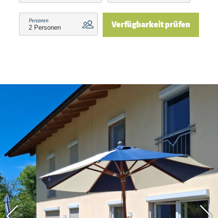
Chiemsee beginnen.
Personen
Verfügbarkeit prüfen
Dein freundlicher und wohlerzogener Hund ist
bei uns natürlich herzlich willkommen. In der
Feldwieser Bucht ist er fast überall gerne gesehen
und freut sich schon, gemeinsam mit Herrchen
und Frauchen im Chiemsee zu plantschen.