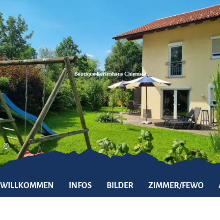
Zum
Zur
Zum
Inhalt
Suche
Footer
Boutique Ferienhaus Chiemsee
©
WILLKOMMEN
INFOS
BILDER
ZIMMER/FEWO