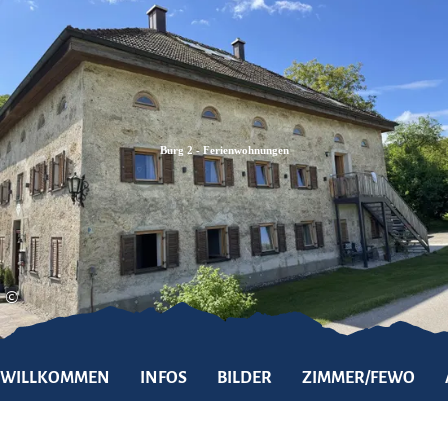
Zum
Zur
Zum
Inhalt
Suche
Footer
Burg 2 - Ferienwohnungen
©
WILLKOMMEN
INFOS
BILDER
ZIMMER/FEWO