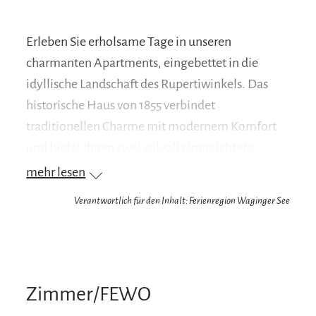
Erleben Sie erholsame Tage in unseren
charmanten Apartments, eingebettet in die
idyllische Landschaft des Rupertiwinkels. Das
historische Haus von 1855 verbindet
traditionellen Charme mit modernem Komfort
und bietet Ihnen zwei stilvoll eingerichtete
Ferienwohnungen.
mehr lesen
Ob entspannte Stunden im weitläufigen Garten,
Verantwortlich für den Inhalt: Ferienregion Waginger See
gemütliche Abende in den großzügigen
Wohnbereichen oder aktive Tage in der Natur –
hier finden Sie den perfekten Rückzugsort. In
unmittelbarer Nähe erwarten Sie malerische
Zimmer/FEWO
Seen, abwechslungsreiche Wander- und