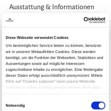
Ausstattung & Informationen
An- und Abreise
Anreise: 15:00 - 20:00
Abreise: 08:00 - 10:00
Diese Webseite verwendet Cookies
Um bestmöglichen Service bieten zu können, benutzen
Services
wir in unseren Webauftritten Cookies. Diese werden
benötigt, um die Funktion der Webseiten, Statistiken und
Nahverkehr in der Nähe
kostenloser Parkplatz
Auswertungen sowie auf mögliche Interessen
Zahlungsoptionen vor Ort
zugeschnittene Inhalte zu ermöglichen. Eine Weitergabe
Fahrradparkplätze
Feuerlöscher in der Unterkunft
dieser Daten erfolgt ausschließlich anonymisiert. Mittels
Parkplatz am Haus
Ausschließlich Barzahlung
Klick auf "Cookies zulassen" kann unsere Webseite
Aktivitäten
weiterhin in vollem Umfang genutzt werden. Mehr dazu
Fahrradtouren
Radfahren
Touren zu Fuß
steht in unserer
Datenschutzerklärung
.
Ausstattung
Alle Daten zu unserem Unternehmen sind im
Impressum
Einwilligungsauswahl
Wandern
gelistet.
Notwendig
Skiaufbewahrung