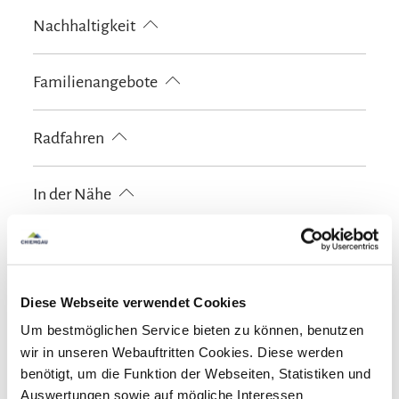
Skiaufbewahrung
Nachhaltigkeit
kostenloses W-LAN (in der gesamten Unterkunft)
100% Ökostrom
Familienangebote
Brettspiele/Puzzle
Familienzimmer
Radfahren
Outdoorspielgeräte für Kinder
Schlittenverleih
Fahrradgarage abschließbar
In der Nähe
Bahnhof
Tourist Information
Richtlinien
Kinder willkommen
Diese Webseite verwendet Cookies
Gemeinschaftsbereiche
Nichtraucherunterkunft (Alle öffentlichen und privaten
Um bestmöglichen Service bieten zu können, benutzen
Bereiche sind Nichtraucherzonen)
Garten
Gemeinschaftsraum
Grillmöglichkeit
wir in unseren Webauftritten Cookies. Diese werden
Skifahren
benötigt, um die Funktion der Webseiten, Statistiken und
Liegewiese
Sonnenstühle/-liegen
Terrasse
Auswertungen sowie auf mögliche Interessen