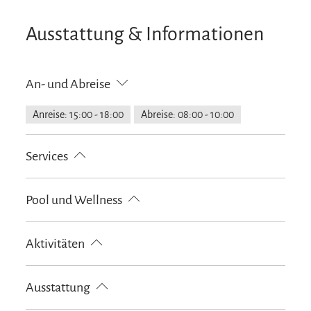
Ausstattung & Informationen
An- und Abreise
Anreise: 15:00 - 18:00
Abreise: 08:00 - 10:00
Services
Nahverkehr in der Nähe
kostenloser Parkplatz
Pool und Wellness
Gepäckaufbewahrung
Abholung vom Bahnhof
Fahrradparkplätze
Feuerlöscher in der Unterkunft
Infrarotkabine
Wellnesslounge/Ruhebereich
Aktivitäten
Geldautomat vor Ort
Parkplatz am Haus
Sauna
Golfplatz (Entfernung max. 3 km)
Radfahren
Ausstattung
Skifahren
Touren zu Fuß
Wandern