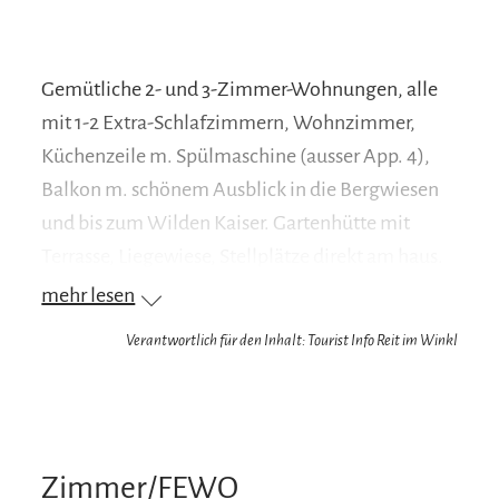
Gemütliche 2- und 3-Zimmer-Wohnungen, alle
mit 1-2 Extra-Schlafzimmern, Wohnzimmer,
Küchenzeile m. Spülmaschine (ausser App. 4),
Balkon m. schönem Ausblick in die Bergwiesen
und bis zum Wilden Kaiser. Gartenhütte mit
Terrasse, Liegewiese, Stellplätze direkt am haus.
Herzliche Gastgeber, immer mit Tipps zur
mehr lesen
Urlaubsgestaltung.
Verantwortlich für den Inhalt: Tourist Info Reit im Winkl
Ihr Vorteil als unser Gast: Wir sind Partner-
Vermieter/Betrieb der Reit im Winkl Schwimm-
Card. Sie haben dadurch die Möglichkeit,
zusätzlich zu unseren eigenen Leistungen weitere
Zimmer/FEWO