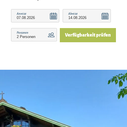
kostenlose Leistungen zu erhalten, wie z.B. freien
Eintritt im Freibad Reit im Winkl, im
Anreise
Abreise
Waldschwimmbad Kössen sowie am Ostufer und
der Seepromenade am Walchsee.
Personen
Verfügbarkeit prüfen