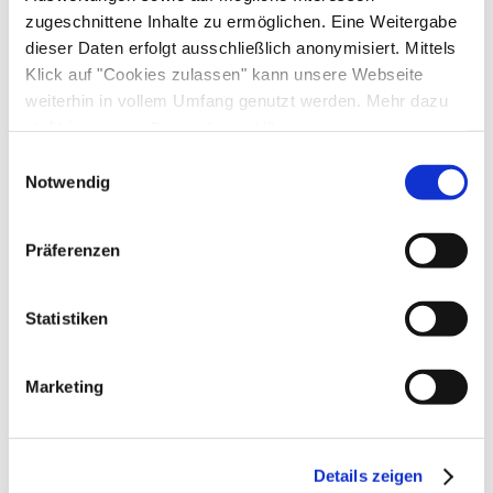
Skiaufbewahrung
Skibus ab Hotel
zugeschnittene Inhalte zu ermöglichen. Eine Weitergabe
Sprachen
dieser Daten erfolgt ausschließlich anonymisiert. Mittels
Deutsch
Englisch
Klick auf "Cookies zulassen" kann unsere Webseite
weiterhin in vollem Umfang genutzt werden. Mehr dazu
steht in unserer
Datenschutzerklärung
.
Alle Daten zu unserem Unternehmen sind im
Impressum
Einwilligungsauswahl
Zusatzleistungen
gelistet.
Notwendig
Präferenzen
Statistiken
Marketing
Details zeigen