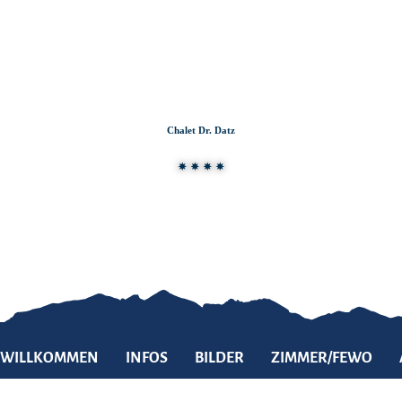
Zum
Zur
Zum
Inhalt
Suche
Footer
Chalet Dr. Datz
WILLKOMMEN
INFOS
BILDER
ZIMMER/FEWO