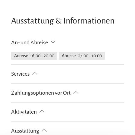
Ausstattung & Informationen
An- und Abreise
Anreise: 16:00 - 20:00
Abreise: 07:00 - 10:00
Services
Nahverkehr in der Nähe
kostenloser Parkplatz
Zahlungsoptionen vor Ort
Gepäckaufbewahrung
Fahrradparkplätze
Feuerlöscher in der Unterkunft
Parkplatz am Haus
Ausschließlich Barzahlung
Bankkarte
EC-Karte
Aktivitäten
E-Tankstelle
Maestro
VISA
Fahrradtouren
Golfplatz (Entfernung max. 3 km)
Ausstattung
Langlaufen
Radfahren
Skifahren