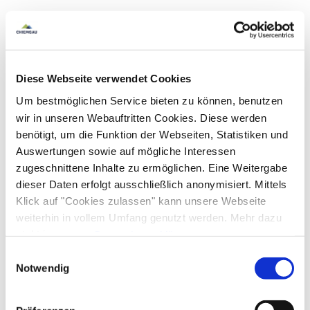
Touren zu Fuß
Wandern
Skiaufbewahrung
Nachhaltigkeit
kostenloses W-LAN (in der gesamten Unterkunft)
100% Ökostrom
Richtlinien
Diese Webseite verwendet Cookies
Um bestmöglichen Service bieten zu können, benutzen
Haustiere nicht erlaubt
wir in unseren Webauftritten Cookies. Diese werden
Familienangebote
Nichtraucherunterkunft (Alle öffentlichen und privaten
benötigt, um die Funktion der Webseiten, Statistiken und
Bereiche sind Nichtraucherzonen)
Auswertungen sowie auf mögliche Interessen
Kostenfreies Babybett von 0-2 Jahren
Radfahren
zugeschnittene Inhalte zu ermöglichen. Eine Weitergabe
dieser Daten erfolgt ausschließlich anonymisiert. Mittels
Fahrradgarage abschließbar
Ladestation für E-Bikes
Klick auf "Cookies zulassen" kann unsere Webseite
In der Nähe
weiterhin in vollem Umfang genutzt werden. Mehr dazu
steht in unserer
Datenschutzerklärung
.
Bahnhof
Tourist Information
Alle Daten zu unserem Unternehmen sind im
Impressum
Gemeinschaftsbereiche
Einwilligungsauswahl
gelistet.
Notwendig
Garten
Gemeinschaftsraum
Liegewiese
Skifahren
Sonnenstühle/-liegen
Terrasse