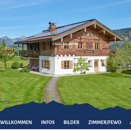
Zum
Zur
Zum
Inhalt
Suche
Footer
Chalet Menkenhof
©
WILLKOMMEN
INFOS
BILDER
ZIMMER/FEWO