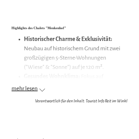
Highlights des Chalets "Menkenhof"
Historischer Charme & Exklusivität:
Neubau auf historischem Grund mit zwei
großzügigen 5-Sterne-Wohnungen
("Wiese" & "Sonne") auf je 120 m².
Gesundes Wohnklima:
Fokus auf
natürliche Materialien wie Ziegelwände mit
mehr lesen
Naturkalk und edle Holzdielenböden.
Verantwortlich für den Inhalt: Tourist Info Reit im Winkl
Gemütlichkeit pur:
Jede Wohnung verfügt
über einen traditionellen
Kachelofen mit
Sitzbankerl.
Wellness & Service: