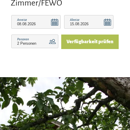
Zimmer/FEWO
Finnische Sauna im Untergeschoss
Praktische Waschküche
Anreise
Abreise
(Waschmaschine, Trockner, Bügelset)
Brötchenservice
Personen
Lage & Aktivitäten:
Verfügbarkeit prüfen
Direkter Einstieg in die Langlaufloipe
und Wanderwege.
Nähe zu Skiliften, Naturrodelbahn
und Snowtubing.
Panoramablick auf die umliegende
Bergwelt und Wiesen.