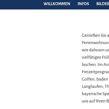
WILLKOMMEN
INFOS
BILDE
Genießen Sie 
Ferienwohnunge
wie dahoam und
vielfätiges Fr
buchen. Im Ans
Freizeitprogr
Golfen, baden
Langlaufen, Th
bayerische Spe
uns auf Ihren 