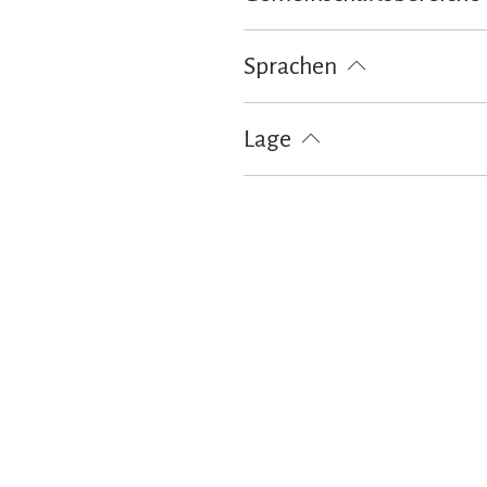
Garten
Grillmöglichkeit
Lie
Sprachen
Deutsch
Englisch
Lage
Am Strand
Besonders ruhige L