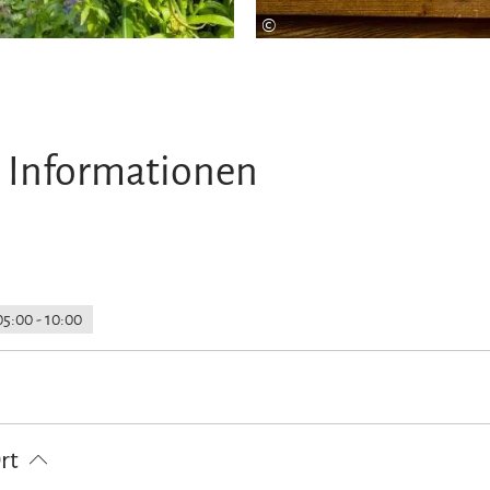
©
 Informationen
05:00 - 10:00
g vom Bahnhof
Fahrradparkplätze
Parkplatz am Haus
E-Tankst
Ort