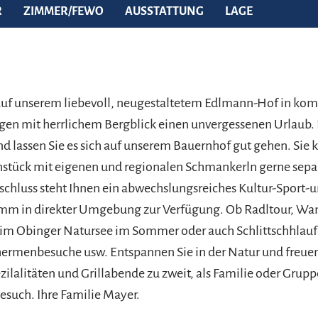
R
ZIMMER/FEWO
AUSSTATTUNG
LAGE
auf unserem liebevoll, neugestaltetem Edlmann-Hof in kom
n mit herrlichem Bergblick einen unvergessenen Urlaub. F
 lassen Sie es sich auf unserem Bauernhof gut gehen. Sie 
ühstück mit eigenen und regionalen Schmankerln gerne sepa
chluss steht Ihnen ein abwechslungsreiches Kultur-Sport-
amm in direkter Umgebung zur Verfügung. Ob Radltour, W
 im Obinger Natursee im Sommer oder auch Schlittschhlauf
ermenbesuche usw. Entspannen Sie in der Natur und freuen 
zilalitäten und Grillabende zu zweit, als Familie oder Grupp
Besuch. Ihre Familie Mayer.