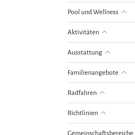
Ausschließlich Barzahlung
Pool und Wellness
Whirlpool
Beheizter Pool
Aktivitäten
Fahrradtouren
Golfplatz (Entf
Ausstattung
Spielplatz
kostenloses W-LAN (
Familienangebote
Brettspiele/Puzzle
Kinderspielp
Radfahren
Fahrradgarage abschließbar
La
Richtlinien
Kinder willkommen
Nichtrauch
Gemeinschaftsbereiche