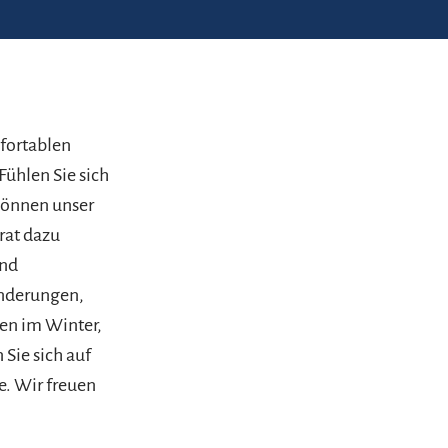
fortablen
ühlen Sie sich
können unser
rat dazu
und
anderungen,
en im Winter,
Sie sich auf
e. Wir freuen