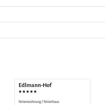
gewiese
Sonnenschirme
Sonnenstühle/-liegen
Terrasse
age
Edlmann-Hof
Ferienwohnung / Ferienhaus