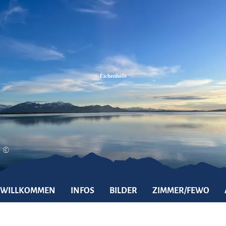
Zum
Zur
Zum
Inhalt
Suche
Footer
Eichenhöfe
©
WILLKOMMEN
INFOS
BILDER
ZIMMER/FEWO