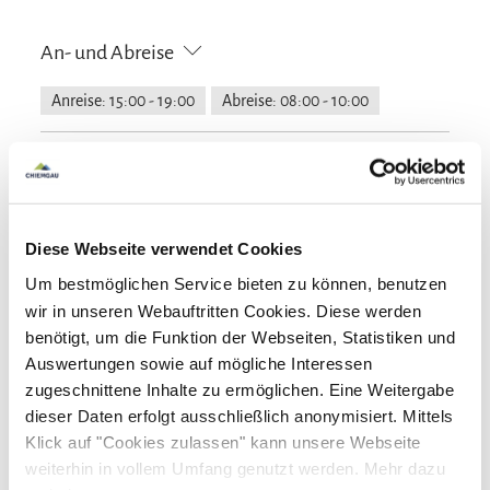
An- und Abreise
Anreise: 15:00 - 19:00
Abreise: 08:00 - 10:00
Services
Nahverkehr in der Nähe
Fahrradparkplätze
Zahlungsoptionen vor Ort
Diese Webseite verwendet Cookies
kostenloser Parkplatz
Parkplatz am Haus
Um bestmöglichen Service bieten zu können, benutzen
Ausschließlich Barzahlung
Aktivitäten
wir in unseren Webauftritten Cookies. Diese werden
benötigt, um die Funktion der Webseiten, Statistiken und
Fahrradtouren
Minigolf
Radfahren
Skifahren
Auswertungen sowie auf mögliche Interessen
Ausstattung
Wandern
Wassersportmöglichkeiten vor Ort
zugeschnittene Inhalte zu ermöglichen. Eine Weitergabe
dieser Daten erfolgt ausschließlich anonymisiert. Mittels
kostenloses W-LAN (in der gesamten Unterkunft)
Richtlinien
Klick auf "Cookies zulassen" kann unsere Webseite
weiterhin in vollem Umfang genutzt werden. Mehr dazu