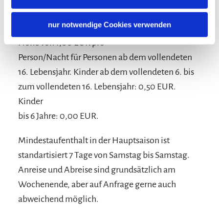
die Kaution zurückerstattet.
nur notwendige Cookies verwenden
Die genannten Preise sind zzgl. Kurbeitrag in
Höhe von 1,00 EUR pro
Person/Nacht für Personen ab dem vollendeten
16. Lebensjahr. Kinder ab dem vollendeten 6. bis
zum vollendeten 16. Lebensjahr: 0,50 EUR.
Kinder
bis 6 Jahre: 0,00 EUR.
Mindestaufenthalt in der Hauptsaison ist
standartisiert 7 Tage von Samstag bis Samstag.
Anreise und Abreise sind grundsätzlich am
Wochenende, aber auf Anfrage gerne auch
abweichend möglich.