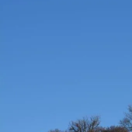
Aktivitäten im Chiemgau
Leben & 
Wandern & Gipfelglück
Veran
Radfahren &
Sehen
Mountainbiken
& Aus
Chiemsee & Wassererlebn
Tradit
Aktivitäten für die Familie
Projek
Winter
Orte 
Golfen
Karri