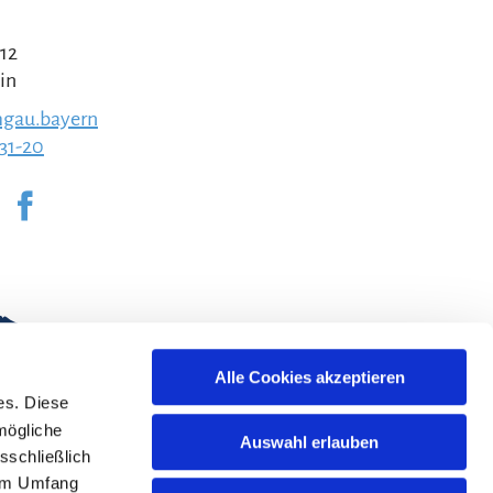
 12
in
gau.bayern
231-20
Alle Cookies akzeptieren
es. Diese
mögliche
Auswahl erlauben
sschließlich
lem Umfang