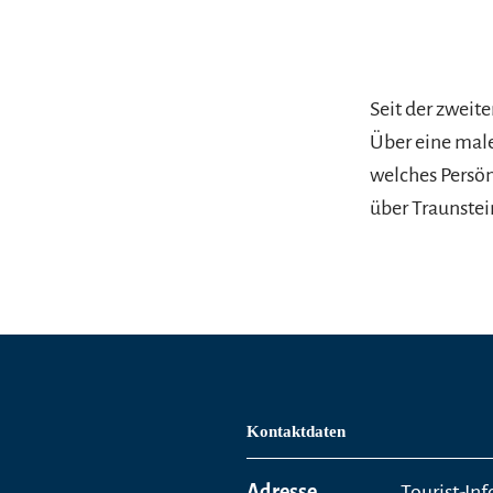
Seit der zweite
Über eine male
welches Persön
über Traunstein
Kontaktdaten
Adresse
Tourist-In