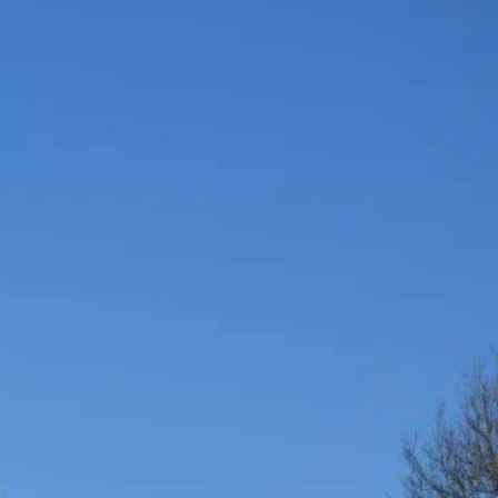
kunft
B2B Portal