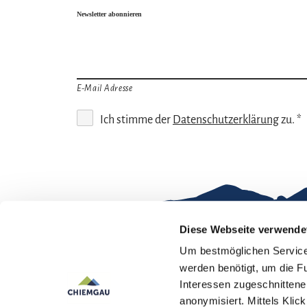
Newsletter abonnieren
E-Mail Adresse
Ich stimme der
Datenschutzerklärung
zu. *
Diese Webseite verwende
Um bestmöglichen Service 
Gut zu wissen
werden benötigt, um die F
Interessen zugeschnittene 
Kontakt
Im
anonymisiert. Mittels Kli