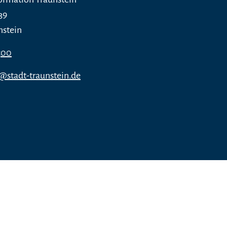
39
nstein
500
o@stadt-traunstein.de