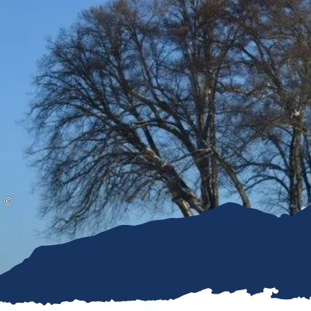
Gleitschirmfliegen &
Barrie
Luftsport
Chie
Interaktive Vollbildkarte
Chiem
©