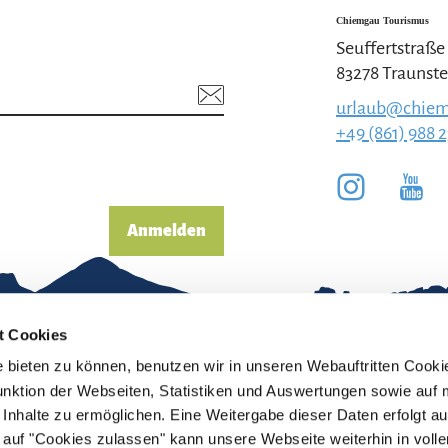
Chiemgau Tourismus
Seuffertstraße
83278 Traunste
urlaub@chiem
+49 (861) 988 
Anmelden
t Cookies
bieten zu können, benutzen wir in unseren Webauftritten Cooki
unktion der Webseiten, Statistiken und Auswertungen sowie auf 
Inhalte zu ermöglichen. Eine Weitergabe dieser Daten erfolgt au
pressum
Erklärung zur
ck auf "Cookies zulassen" kann unsere Webseite weiterhin in vol
Barrierefreiheit