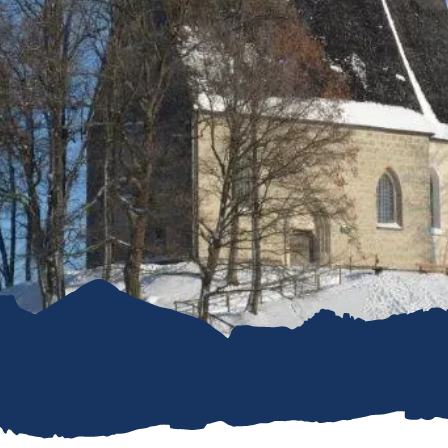
refreiheit im
mgau
gau G'schichten