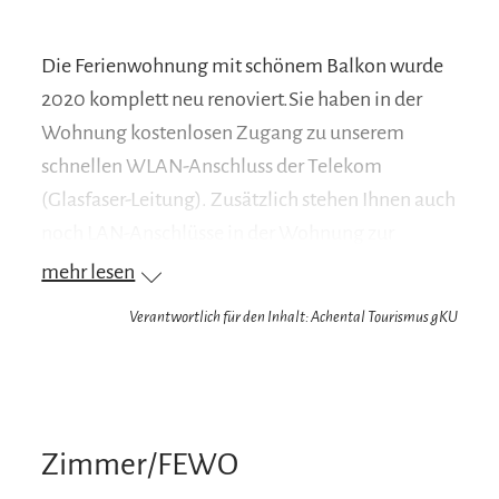
Die Ferienwohnung mit schönem Balkon wurde
2020 komplett neu renoviert.Sie haben in der
Wohnung kostenlosen Zugang zu unserem
schnellen WLAN-Anschluss der Telekom
(Glasfaser-Leitung). Zusätzlich stehen Ihnen auch
noch LAN-Anschlüsse in der Wohnung zur
Verfügung. Wir haben sehr auf die
mehr lesen
Hochwertigkeit (z.B. hygienische "Bio-Böden")
Verantwortlich für den Inhalt: Achental Tourismus gKU
und Nachhaltigkeit bei der Auswahl der
Baumaterialien und Einrichtung geachtet. Sie
sollen sich einfach Wohlfühlen und Ihren Urlaub
von Anfang an genießen können.
Zimmer/FEWO