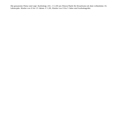
Die genannten Preise sind zzgl. Kurbeitrag i.H.v. € 2,00 pro Person/Nacht für Erwachsene ab dem vollendeten 16.
Lebensjahr. Kinder von 6 bis 15 Jahren: € 1,00, Kinder von 0 bis 5 Jahre sind kurbeitragsfrei.