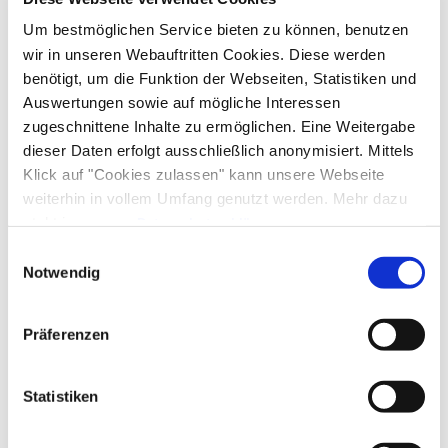
Ausstattung & Informationen
Um bestmöglichen Service bieten zu können, benutzen
wir in unseren Webauftritten Cookies. Diese werden
benötigt, um die Funktion der Webseiten, Statistiken und
An- und Abreise
Auswertungen sowie auf mögliche Interessen
zugeschnittene Inhalte zu ermöglichen. Eine Weitergabe
Anreise: 16:00 - 22:00
Abreise: 06:00 - 10:00
dieser Daten erfolgt ausschließlich anonymisiert. Mittels
Klick auf "Cookies zulassen" kann unsere Webseite
weiterhin in vollem Umfang genutzt werden. Mehr dazu
Services
steht in unserer
Datenschutzerklärung
.
Alle Daten zu unserem Unternehmen sind im
Impressum
Nahverkehr in der Nähe
kostenloser Parkplatz
Einwilligungsauswahl
Zahlungsoptionen vor Ort
gelistet.
Notwendig
Allergikerfreundliche Zimmer verfügbar
Fahrradparkplätze
Geldautomat vor Ort
Ausschließlich Barzahlung
Aktivitäten
Präferenzen
Parkplatz am Haus
E-Tankstelle
Angeln
Fahrradtouren
Langlaufen
Radfahren
Ausstattung
Statistiken
Skifahren
Tennisplatz
Touren zu Fuß
Wandern
Wassersportmöglichkeiten vor Ort
Skiaufbewahrung