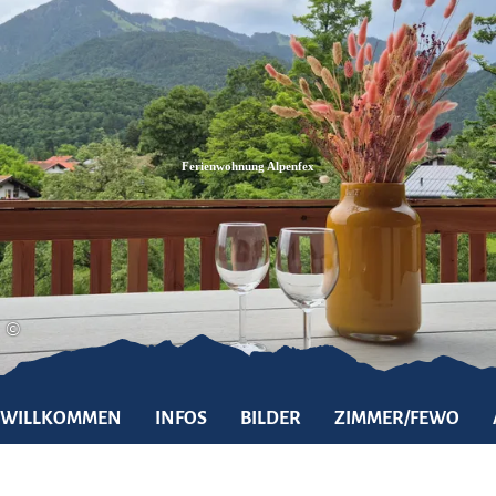
Zum
Zur
Zum
Inhalt
Suche
Footer
Ferienwohnung Alpenfex
©
WILLKOMMEN
INFOS
BILDER
ZIMMER/FEWO