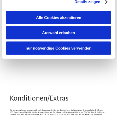
Details zeigen
Besonders ruhige Lage
Alle Cookies akzeptieren
Zusatzleistungen
Auswahl erlauben
nur notwendige Cookies verwenden
Konditionen/Extras
Die genannten Preise verstehen sich zzgl. Kurbeitrag: 1,10 € pro Person/Nacht für Erwachsene & Jugendliche ab 15 Jahre
0,55 € pro Person/Nacht für Kinder & Jugendliche von 6-14 Jahre und Schwerbeschädigte von 50-79% 0,00 € für Kinder
von 0-5 Jahre und Schwerbeschädigte ab 80 % Die Kaution in Höhe von 200,00 € bitte mit der Anzahlung überweisen.