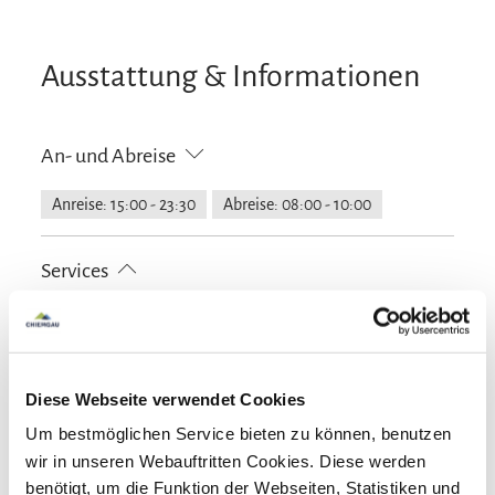
Ausstattung & Informationen
An- und Abreise
Anreise: 15:00 - 23:30
Abreise: 08:00 - 10:00
Services
kostenloser Parkplatz
Garage
Parkplatz am Haus
Zahlungsoptionen vor Ort
E-Tankstelle
Ausschließlich Barzahlung
Diese Webseite verwendet Cookies
Aktivitäten
Um bestmöglichen Service bieten zu können, benutzen
Fahrradtouren
Radfahren
Skifahren
wir in unseren Webauftritten Cookies. Diese werden
Tagung & Konferenz
benötigt, um die Funktion der Webseiten, Statistiken und
Touren zu Fuß
Wandern