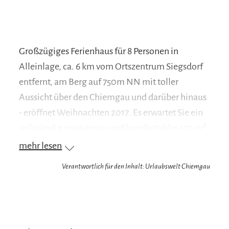
Großzügiges Ferienhaus für 8 Personen in
Alleinlage, ca. 6 km vom Ortszentrum Siegsdorf
entfernt, am Berg auf 750m NN mit toller
Aussicht über den Chiemgau und darüber hinaus
- eröffnet Weihnachten 2017. Es erwartet Sie ein
vollständig renoviertes und komfortables 150 m²
großes Ferienhaus über zwei Ebenen, auf einem
mehr lesen
großen -nicht eingezäunten- Grundstück, mit
Verantwortlich für den Inhalt: Urlaubswelt Chiemgau
traumhafter Aussicht über den Chiemgau bis
zum Chiemsee.