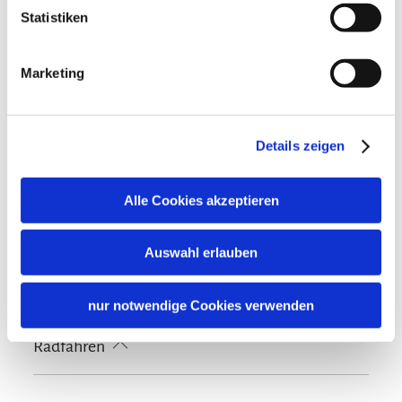
Ausstattung
Statistiken
Touren zu Fuß
Wandern
kostenloses W-LAN (in der gesamten Unterkunft)
Richtlinien
Marketing
Spielplatz
Kinder willkommen
Haustiere nicht erlaubt
Gemeinschaftsbereiche
Nichtraucherunterkunft (Alle öffentlichen und privaten
Details zeigen
Bereiche sind Nichtraucherzonen)
Grillmöglichkeit
Sonnenstühle/-liegen
Terrasse
Sprachen
Alle Cookies akzeptieren
Deutsch
Lage
Auswahl erlauben
Besonders ruhige Lage
Familienangebote
nur notwendige Cookies verwenden
Kinderspielplatz
Radfahren
Ladestation für E-Bikes
Fahrradgarage abschließbar