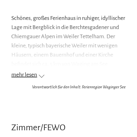
Schönes, großes Ferienhaus in ruhiger, idyllischer
Lage mit Bergblick in die Berchtesgadener und
Chiemgauer Alpen im Weiler Tettelham. Der
kleine, typisch bayerische Weiler mit wenigen
Häusern, einem Bauernhof und einer Kirche
befindet sich ca. 5 km von Waging am See
entfernt, das nächste Strandbad am Waginger
mehr lesen
See ist ca. 7 km entfernt. Direkt unterhalb des
Verantwortlich für den Inhalt: Ferienregion Waginger See
Hauses können Sie mit dem Rad ausgiebige
Touren durch das Chiemgau starten oder einen
Spaziergang auf den Schlossberg oder ins
nahegelegene Otting mit Fußballplatz,
Zimmer/FEWO
Volleyballplatz und Gasthaus machen. Das