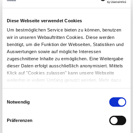
Ausstattung & Informationen
Diese Webseite verwendet Cookies
An- und Abreise
Um bestmöglichen Service bieten zu können, benutzen
wir in unseren Webauftritten Cookies. Diese werden
Anreise: 15:00 - 20:00
Abreise: 06:00 - 10:00
benötigt, um die Funktion der Webseiten, Statistiken und
Auswertungen sowie auf mögliche Interessen
zugeschnittene Inhalte zu ermöglichen. Eine Weitergabe
Services
dieser Daten erfolgt ausschließlich anonymisiert. Mittels
Klick auf "Cookies zulassen" kann unsere Webseite
kostenloser Parkplatz
Parkplatz am Haus
Zahlungsoptionen vor Ort
weiterhin in vollem Umfang genutzt werden. Mehr dazu
steht in unserer
Datenschutzerklärung
.
Ausschließlich Barzahlung
Alle Daten zu unserem Unternehmen sind im
Impressum
Einwilligungsauswahl
In der Nähe
gelistet.
Notwendig
Bahnhof
Tourist Information
Aktivitäten
Präferenzen
Fahrradtouren
Radfahren
Tischtennis