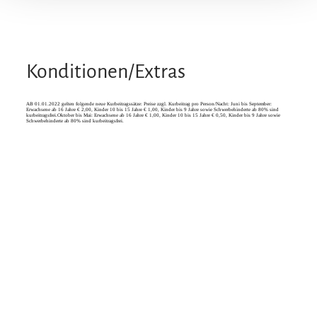
Konditionen/Extras
AB 01.01.2022 gelten folgende neue Kurbeitragssätze: Preise zzgl. Kurbeitrag pro Person/Nacht: Juni bis September:
Erwachsene ab 16 Jahre € 2,00, Kinder 10 bis 15 Jahre € 1,00, Kinder bis 9 Jahre sowie Schwerbehinderte ab 80% sind
kurbeitragsfrei.Oktober bis Mai: Erwachsene ab 16 Jahre € 1,00, Kinder 10 bis 15 Jahre € 0,50, Kinder bis 9 Jahre sowie
Schwerbehinderte ab 80% sind kurbeitragsfrei.