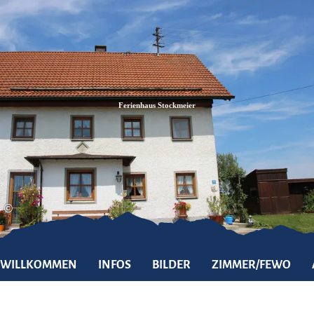
Zum
Zur
Zum
Inhalt
Suche
Footer
Ferienhaus Stockmeier
©
WILLKOMMEN
INFOS
BILDER
ZIMMER/FEWO