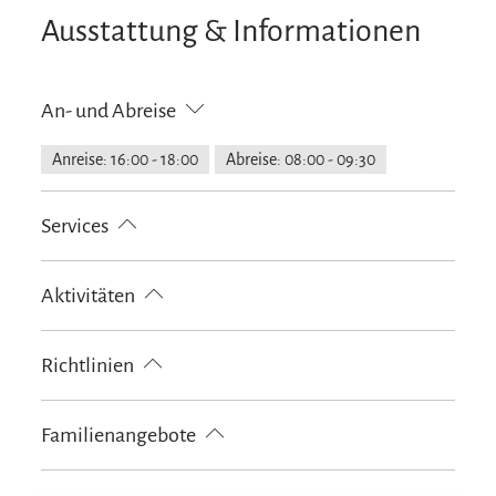
Ausstattung & Informationen
An- und Abreise
Anreise: 16:00 - 18:00
Abreise: 08:00 - 09:30
Services
kostenloser Parkplatz
Fahrradparkplätze
Aktivitäten
Parkplatz am Haus
E-Tankstelle
Fahrradtouren
Golfplatz (Entfernung max. 3 km)
Richtlinien
Radfahren
Skifahren
Touren zu Fuß
Wandern
Haustiere nicht erlaubt
Kinder willkommen
Familienangebote
Nichtraucherunterkunft (Alle öffentlichen und privaten
Bereiche sind Nichtraucherzonen)
Kostenfreies Babybett von 0-2 Jahren
Schlittenverleih