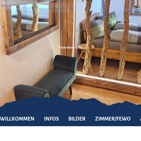
Zum
Zur
Zum
Inhalt
Suche
Footer
Ferienhaus Ulla
©
WILLKOMMEN
INFOS
BILDER
ZIMMER/FEWO