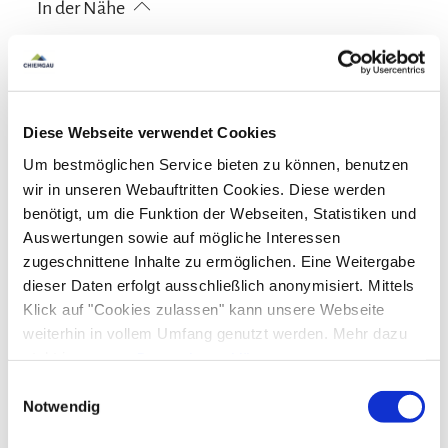
In der Nähe
Bahnhof
Tourist Information
Ausstattung
kostenloses W-LAN (in der gesamten Unterkunft)
Diese Webseite verwendet Cookies
Gemeinschaftsbereiche
Um bestmöglichen Service bieten zu können, benutzen
Garten
Grillmöglichkeit
Sonnenschirme
wir in unseren Webauftritten Cookies. Diese werden
Sprachen
Sonnenstühle/-liegen
Terrasse
benötigt, um die Funktion der Webseiten, Statistiken und
Auswertungen sowie auf mögliche Interessen
Deutsch
Englisch
Radfahren
zugeschnittene Inhalte zu ermöglichen. Eine Weitergabe
dieser Daten erfolgt ausschließlich anonymisiert. Mittels
Ladestation für E-Bikes
Klick auf "Cookies zulassen" kann unsere Webseite
weiterhin in vollem Umfang genutzt werden. Mehr dazu
steht in unserer
Datenschutzerklärung
.
Alle Daten zu unserem Unternehmen sind im
Impressum
Einwilligungsauswahl
Zusatzleistungen
gelistet.
Notwendig