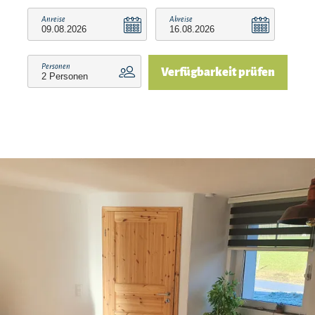
Vermieter/Betrieb der Reit im Winkl Schwimm-
Anreise
Abreise
Card. Sie haben dadurch die Möglichkeit,
zusätzlich zu unseren eigenen Leistungen weitere
Personen
Verfügbarkeit prüfen
kostenlose bzw. ermäßigte Leistungen zu
erhalten, wie z.B. freien Eintritt im Freibad Reit
im Winkl, im Waldschwimmbad Kössen sowie
am Ostufer und der Seepromenade am
Walchsee. Außerdem erhalten Sie 50 % Rabatt
auf die 3-Stunden- Karte im Vita-Alpina in
Ruhpolding.