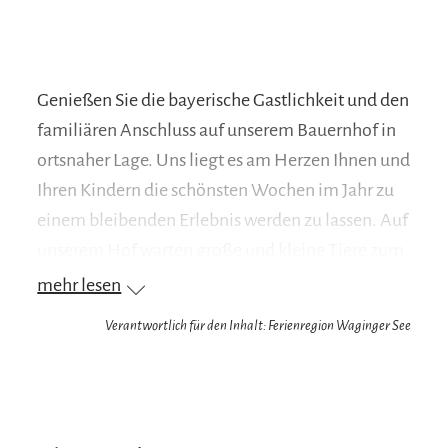
Genießen Sie die bayerische Gastlichkeit und den
familiären Anschluss auf unserem Bauernhof in
ortsnaher Lage. Uns liegt es am Herzen Ihnen und
Ihren Kindern die schönsten Wochen im Jahr zu
einem bleibenden Erlebnis werden zu lassen. Auf
unserem Hof warten große und kleine Tiere zum
streicheln auf Ihre Kinder. Eine große Liegewiese
mehr lesen
und Grillhütte direkt am Hof laden zum
Verantwortlich für den Inhalt: Ferienregion Waginger See
gemütlichen Grillabend und zum Relaxen ein.
Für die Kleinen hat unser Kinderspielplatz mit
Sandkasten, Schaukel, Rutsche, Trampolin und
Kinderfuhrpark einiges zu bieten. Bei