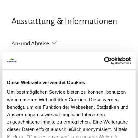
Ausstattung & Informationen
An- und Abreise
Anreise: 15:00 - 20:00
Abreise: 06:00 - 10:00
Services
Diese Webseite verwendet Cookies
kostenloser Parkplatz
Abholung vom Bahnhof
Um bestmöglichen Service bieten zu können, benutzen
Zahlungsoptionen vor Ort
Parkplatz am Haus
wir in unseren Webauftritten Cookies. Diese werden
benötigt, um die Funktion der Webseiten, Statistiken und
Ausschließlich Barzahlung
Aktivitäten
Auswertungen sowie auf mögliche Interessen
zugeschnittene Inhalte zu ermöglichen. Eine Weitergabe
Radfahren
Tischtennis
Wandern
dieser Daten erfolgt ausschließlich anonymisiert. Mittels
Richtlinien
Klick auf "Cookies zulassen" kann unsere Webseite