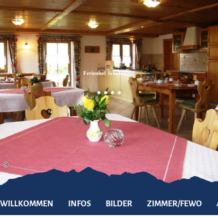
Zum
Zur
Zum
Inhalt
Suche
Footer
Ferienhof Schuhegger
©
WILLKOMMEN
INFOS
BILDER
ZIMMER/FEWO