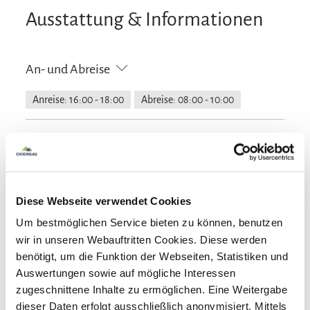
Ausstattung & Informationen
An- und Abreise
Anreise: 16:00 - 18:00
Abreise: 08:00 - 10:00
Services
kostenloser Parkplatz
Feuerlöscher in der Unterkunft
Zahlungsoptionen vor Ort
Zeitungen
E-Tankstelle
Diese Webseite verwendet Cookies
Ausschließlich Barzahlung
Um bestmöglichen Service bieten zu können, benutzen
Aktivitäten
wir in unseren Webauftritten Cookies. Diese werden
benötigt, um die Funktion der Webseiten, Statistiken und
Angeln
Bogenschießen
Fahrradtouren
Ausstattung
Auswertungen sowie auf mögliche Interessen
Golfplatz (Entfernung max. 3 km)
Langlaufen
zugeschnittene Inhalte zu ermöglichen. Eine Weitergabe
Minigolf
Radfahren
Skifahren
Tennisplatz
Spielplatz
dieser Daten erfolgt ausschließlich anonymisiert. Mittels