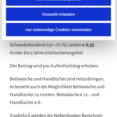
Der Kurbeitrag in Siegsdorf beträgt aktuell €
1,10
Auswahl erlauben
pro Person und Nacht für Erwachsene
und Jugendliche ab 15 Jahren
nur notwendige Cookies verwenden
Kinder und Jugendliche von 6 bis 14 Jahren sowie
Schwerbehinderte (50–70 %) zahlen €
0,55
Kinder bis 5 Jahre sind kurbeitragsfrei
Der Beitrag wird pro Aufenthaltstag erhoben.
Bettwäsche und Handtücher sind mitzubringen,
es besteht auch die Möglichkeit Bettwäsche und
Handtücher zu mieten: Bettwäsche € 12.- und
Handtücher € 8.-
Zusätzlich werden die Nebenkosten Berechnet: