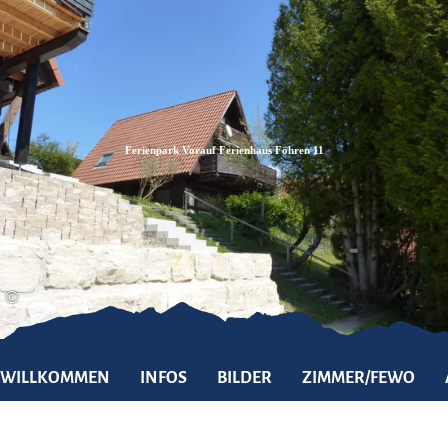
Zum
Zur
Zum
Inhalt
Suche
Footer
Ferienpark Vorauf Ferienhaus Föhren 11
©
WILLKOMMEN
INFOS
BILDER
ZIMMER/FEWO