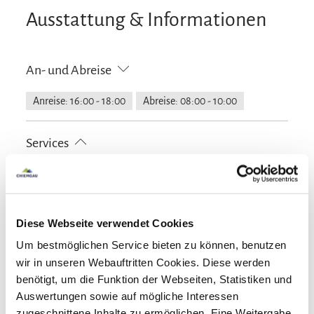
Ausstattung & Informationen
An- und Abreise
Anreise: 16:00 - 18:00
Abreise: 08:00 - 10:00
Services
kostenloser Parkplatz
Feuerlöscher in der Unterkunft
Zahlungsoptionen vor Ort
Zeitungen
E-Tankstelle
Ausschließlich Barzahlung
Diese Webseite verwendet Cookies
Aktivitäten
Um bestmöglichen Service bieten zu können, benutzen
wir in unseren Webauftritten Cookies. Diese werden
Angeln
Bogenschießen
Fahrradtouren
Ausstattung
benötigt, um die Funktion der Webseiten, Statistiken und
Golfplatz (Entfernung max. 3 km)
Langlaufen
Auswertungen sowie auf mögliche Interessen
Minigolf
Radfahren
Reiten
Skifahren
Spielplatz
zugeschnittene Inhalte zu ermöglichen. Eine Weitergabe