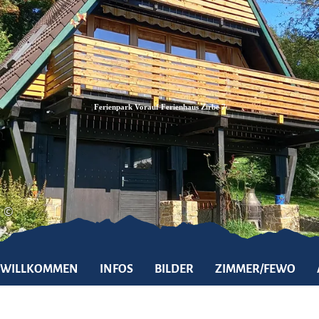
Zum
Zur
Zum
Inhalt
Suche
Footer
Ferienpark Vorauf Ferienhaus Zirbe 7
©
WILLKOMMEN
INFOS
BILDER
ZIMMER/FEWO