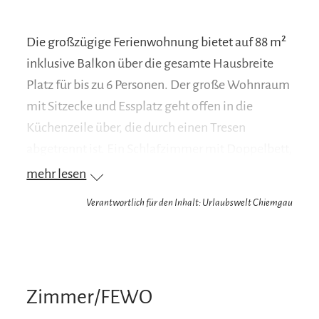
Die großzügige Ferienwohnung bietet auf 88 m²
inklusive Balkon über die gesamte Hausbreite
Platz für bis zu 6 Personen. Der große Wohnraum
mit Sitzecke und Essplatz geht offen in die
Küchenzeile über, die durch einen Tresen
abgetrennt ist. Ein Schlafzimmer mit Doppelbett,
ein Bad mit Badewanne/WC sowie vier weitere
mehr lesen
Schlafplätze im Obergeschoss sorgen für einen
Verantwortlich für den Inhalt: Urlaubswelt Chiemgau
angenehmen Aufenthalt.
Zimmer/FEWO