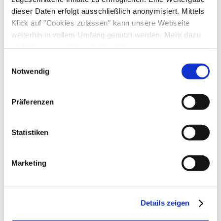
Familienangebote
Tennisplatz
Tischtennis
Wandern
dieser Daten erfolgt ausschließlich anonymisiert. Mittels
Klick auf "Cookies zulassen" kann unsere Webseite
Kinderspielplatz
Schlittenverleih
Frühstück
weiterhin in vollem Umfang genutzt werden. Mehr dazu
steht in unserer
Datenschutzerklärung
.
Brötchenservice
Alle Daten zu unserem Unternehmen sind im
Impressum
Einwilligungsauswahl
Richtlinien
gelistet.
Notwendig
Kinder willkommen
Gemeinschaftsbereiche
Präferenzen
Grillmöglichkeit
Sprachen
Statistiken
Deutsch
Lage
Marketing
Besonders ruhige Lage
Verpflegung
Details zeigen
Brötchenservice