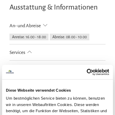
Ausstattung & Informationen
An- und Abreise
Anreise: 16:00 - 18:00
Abreise: 08:00 - 10:00
Services
kostenloser Parkplatz
Feuerlöscher in der Unterkunft
Zahlungsoptionen vor Ort
Zeitungen
E-Tankstelle
Ausschließlich Barzahlung
Aktivitäten
Diese Webseite verwendet Cookies
Angeln
Bogenschießen
Fahrradtouren
Um bestmöglichen Service bieten zu können, benutzen
Ausstattung
Golfplatz (Entfernung max. 3 km)
Langlaufen
wir in unseren Webauftritten Cookies. Diese werden
benötigt, um die Funktion der Webseiten, Statistiken und
Minigolf
Radfahren
Skifahren
Tennisplatz
Spielplatz