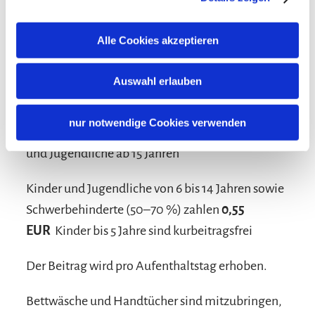
Alle Cookies akzeptieren
Konditionen/Extras
Auswahl erlauben
Der Kurbeitrag in Siegsdorf beträgt aktuell
1,10
nur notwendige Cookies verwenden
EUR
pro Person und Nacht für Erwachsene
und Jugendliche ab 15 Jahren
Kinder und Jugendliche von 6 bis 14 Jahren sowie
Schwerbehinderte (50–70 %) zahlen
0,55
EUR
Kinder bis 5 Jahre sind kurbeitragsfrei
Der Beitrag wird pro Aufenthaltstag erhoben.
Bettwäsche und Handtücher sind mitzubringen,