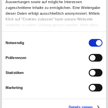
Familienangebote
Auswertungen sowie auf mögliche Interessen
Tischtennis
Wandern
zugeschnittene Inhalte zu ermöglichen. Eine Weitergabe
Kinderspielplatz
Schlittenverleih
dieser Daten erfolgt ausschließlich anonymisiert. Mittels
Frühstück
Klick auf "Cookies zulassen" kann unsere Webseite
weiterhin in vollem Umfang genutzt werden. Mehr dazu
Brötchenservice
steht in unserer
Datenschutzerklärung
.
Richtlinien
Alle Daten zu unserem Unternehmen sind im
Impressum
Einwilligungsauswahl
gelistet.
Notwendig
Kinder willkommen
Gemeinschaftsbereiche
Präferenzen
Grillmöglichkeit
Sprachen
Statistiken
Deutsch
Lage
Marketing
Besonders ruhige Lage
Verpflegung
Brötchenservice
Details zeigen