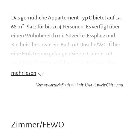
Das gemütliche Appartement Typ C bietet auf ca.
68 m² Platz für bis zu 4 Personen. Es verfügt über
einen Wohnbereich mit Sitzecke, Essplatz und
Kochnische sowie ein Bad mit Dusche/WC. Über
eine Holztreppe gelangen Sie zur Galerie mit
zwei Einzelbetten und dem dahinterliegenden
Schlafzimmer mit Doppelbett. Ein Balkon lädt
mehr lesen
zum Entspannen ein.
Verantwortlich für den Inhalt: Urlaubswelt Chiemgau
Zimmer/FEWO