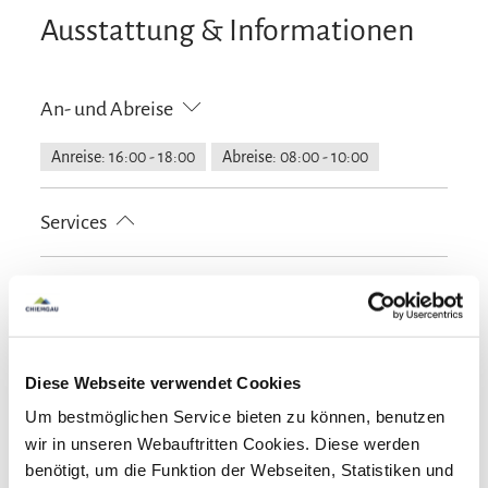
Ausstattung & Informationen
An- und Abreise
Anreise: 16:00 - 18:00
Abreise: 08:00 - 10:00
Services
kostenloser Parkplatz
Zeitungen
E-Tankstelle
Zahlungsoptionen vor Ort
Ausschließlich Barzahlung
Aktivitäten
Diese Webseite verwendet Cookies
Angeln
Bogenschießen
Fahrradtouren
Um bestmöglichen Service bieten zu können, benutzen
Ausstattung
Golfplatz (Entfernung max. 3 km)
Langlaufen
wir in unseren Webauftritten Cookies. Diese werden
benötigt, um die Funktion der Webseiten, Statistiken und
Minigolf
Radfahren
Skifahren
Tennisplatz
Spielplatz