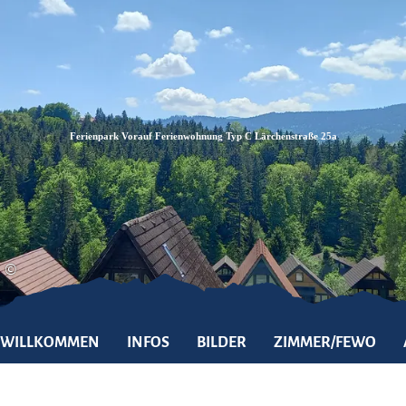
Zum
Zur
Zum
Inhalt
Suche
Footer
Ferienpark Vorauf Ferienwohnung Typ C Lärchenstraße 25a
©
WILLKOMMEN
INFOS
BILDER
ZIMMER/FEWO