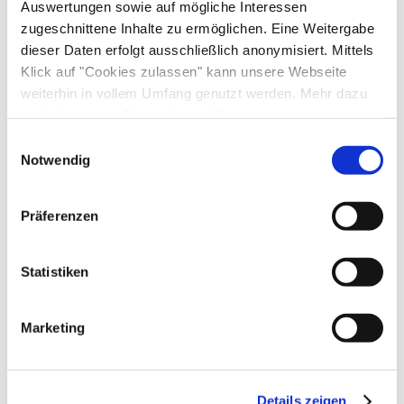
Familienangebote
Auswertungen sowie auf mögliche Interessen
Tischtennis
Touren zu Fuß
Wandern
kostenloses W-LAN (in der gesamten Unterkunft)
zugeschnittene Inhalte zu ermöglichen. Eine Weitergabe
Kinderspielplatz
Schlittenverleih
dieser Daten erfolgt ausschließlich anonymisiert. Mittels
Frühstück
Klick auf "Cookies zulassen" kann unsere Webseite
weiterhin in vollem Umfang genutzt werden. Mehr dazu
Brötchenservice
steht in unserer
Datenschutzerklärung
.
Richtlinien
Alle Daten zu unserem Unternehmen sind im
Impressum
Einwilligungsauswahl
gelistet.
Notwendig
Kinder willkommen
Gemeinschaftsbereiche
Nichtraucherunterkunft (Alle öffentlichen und privaten
Bereiche sind Nichtraucherzonen)
Präferenzen
Grillmöglichkeit
Sprachen
Statistiken
Deutsch
Lage
Marketing
Besonders ruhige Lage
Verpflegung
Brötchenservice
Details zeigen