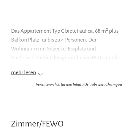
Das Appartement Typ C bietet auf ca. 68 m² plus
Balkon Platz für bis zu 4 Personen. Der
Wohnraum mit Sitzecke, Essplatz und
Kochnische bildet den gemütlichen Mittelpunkt
der Unterkunft. Über eine Holztreppe gelangen
mehr lesen
Sie zur Galerie mit zwei Schlafplätzen, dahinter
befindet sich ein separates Schlafzimmer mit
Verantwortlich für den Inhalt: Urlaubswelt Chiemgau
Doppelbett. Eine kleine Diele sowie Dusche/WC
runden die Ausstattung ab.
Zimmer/FEWO