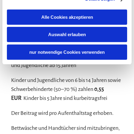
Alle Cookies akzeptieren
Konditionen/Extras
Auswahl erlauben
Der Kurbeitrag in Siegsdorf beträgt aktuell
1,10
nur notwendige Cookies verwenden
EUR
pro Person und Nacht für Erwachsene
und Jugendliche ab 15 Jahren
Kinder und Jugendliche von 6 bis 14 Jahren sowie
Schwerbehinderte (50–70 %) zahlen
0,55
EUR
Kinder bis 5 Jahre sind kurbeitragsfrei
Der Beitrag wird pro Aufenthaltstag erhoben.
Bettwäsche und Handtücher sind mitzubringen,