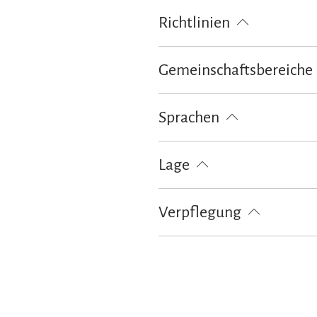
Brötchenservice
Richtlinien
Kinder willkommen
Gemeinschaftsbereiche
Grillmöglichkeit
Sprachen
Deutsch
Lage
Besonders ruhige Lage
Verpflegung
Brötchenservice