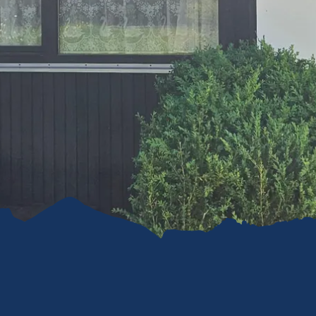
refreiheit im
mgau
gau G'schichten