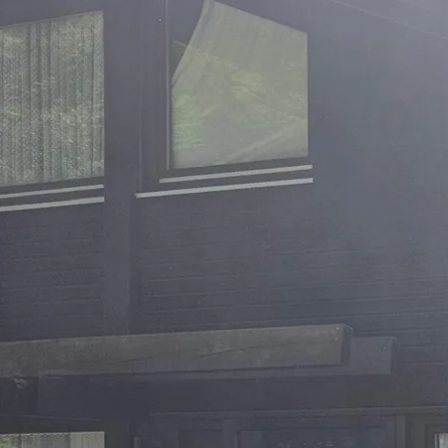
Aktivitäten im Chiemgau
Leben & 
Wandern & Gipfelglück
Veran
Radfahren &
Sehen
Mountainbiken
& Aus
Chiemsee & Wassererlebn
Tradit
Aktivitäten für die Familie
Projek
Winter
Orte 
Golfen
Karri