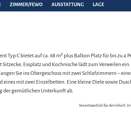
R
ZIMMER/FEWO
AUSSTATTUNG
LAGE
t Typ C bietet auf ca. 68 m² plus Balkon Platz für bis zu 4 
itzecke, Essplatz und Kochnische lädt zum Verweilen ein.
angen Sie ins Obergeschoss mit zwei Schlafzimmern – eine
 eines mit zwei Einzelbetten. Eine kleine Diele sowie Du
g der gemütlichen Unterkunft ab.
Verantwortlich für den Inhalt: 