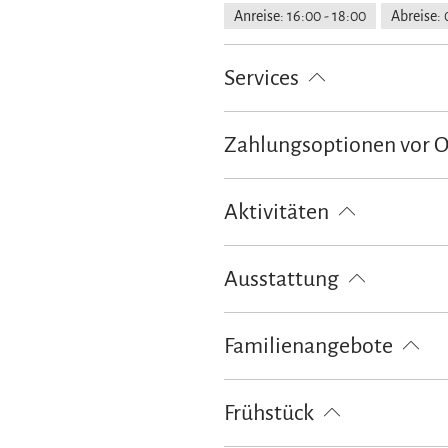
Anreise: 16:00 - 18:00
Abreise: 
Services
kostenloser Parkplatz
Feuerlösc
Zahlungsoptionen vor 
Ausschließlich Barzahlung
Aktivitäten
Angeln
Bogenschießen
Fah
Ausstattung
Tennisplatz
Tischtennis
Wa
Spielplatz
kostenloses W-LAN (
Familienangebote
Kinderspielplatz
Schlittenverle
Frühstück