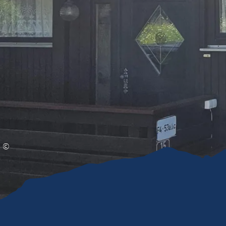
Gleitschirmfliegen &
Barrie
Luftsport
Chie
Interaktive Vollbildkarte
Chiem
©