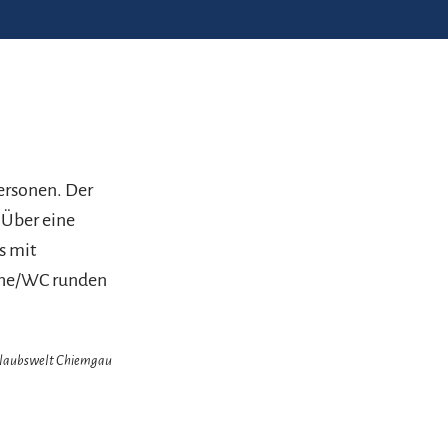
Personen. Der
 Über eine
s mit
sche/WC runden
Urlaubswelt Chiemgau