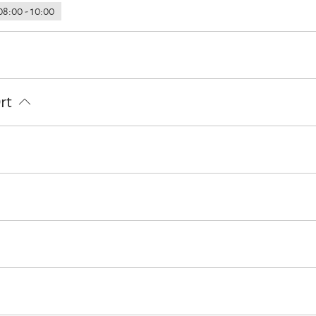
08:00 - 10:00
her in der Unterkunft
Zeitungen
E-Tankstelle
Ort
rradtouren
Golfplatz (Entfernung max. 3 km)
Langlaufen
Mini
ndern
in der gesamten Unterkunft)
ih