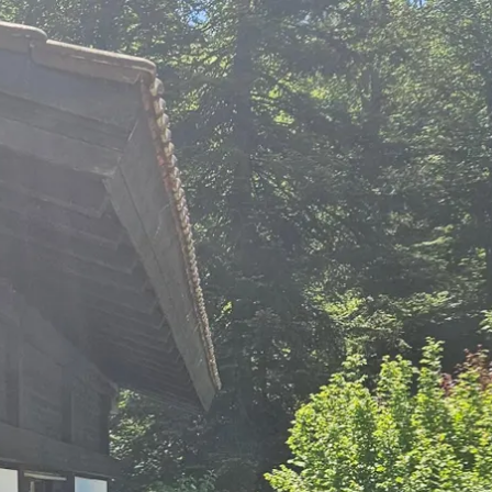
kunft
B2B Portal