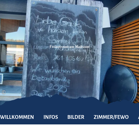
Zum
Zur
Zum
Inhalt
Suche
Footer
Ferientraum am Maibaum
©
WILLKOMMEN
INFOS
BILDER
ZIMMER/FEWO