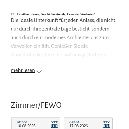
Für Familien, Paare, Geschäftsreisende, Freunde, Studenten!
Die ideale Unterkunft für jeden Anlass, die nicht
nur durch ihre zentrale Lage besticht, sondern
auch durch ein modernes Ambiente, das zum
Verweilen einlädt. Genießen Sie die
Annehmlichkeiten einer voll ausgestatteten
Küche, geräumiges Wohnzimmer und
mehr lesen
gemütliches Schlafzimmer, die den perfekten
Rahmen für unvergessliche Erinnerungen bietet.
Zimmer/FEWO
Anreise
Abreise