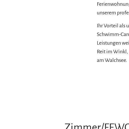
Ferienwohnunge
unserem profes
Ihr Vorteil als
Schwimm-Card. 
Leistungen weit
Reit im Winkl
am Walchsee.
Zimmer/FEW