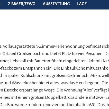
R
ZIMMER/FEWO
AUSSTATTUNG
LAGE
, vollausgestattete 3-Zimmer-Ferienwohnung befindet sich
r Ortsteil Groißenbach und bietet Platz für vier Personen. 
er, liebevoll mit Bauernmöbeln eingerichtet, lädt mit Ka
ofaecke zum Entspannen ein. Die Einbauküche mit Ceranko
hirrspüler, Kühlschrank mit großem Gefrierfach, Mikrowell
 und Wasserkocher bietet alles, was das Herz begehrt. Die
n Essecke erspart lange Wege. Die Wohnung 'Alex' verfügt 
eines mit einem großen Doppelbett, das andere mit zwei E
 Das Bad wurde modern renoviert und beinhaltet WC, Dusch