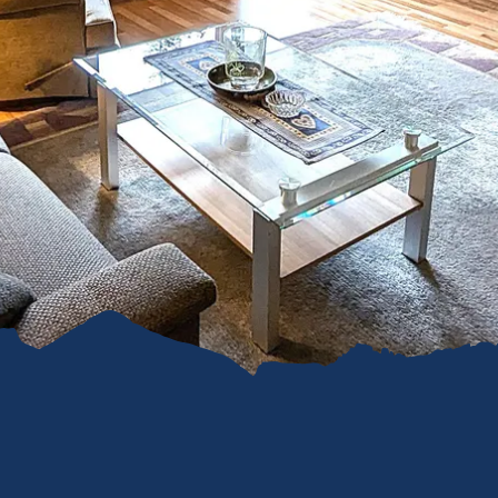
refreiheit im
mgau
gau G'schichten