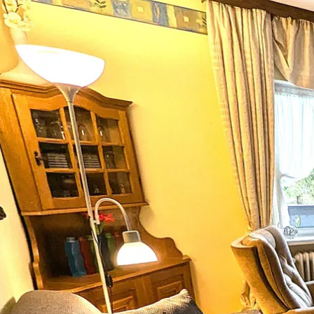
Aktivitäten im Chiemgau
Leben & 
Wandern & Gipfelglück
Veran
Radfahren &
Sehen
Mountainbiken
& Aus
Chiemsee & Wassererlebn
Tradit
Aktivitäten für die Familie
Projek
Winter
Orte 
Golfen
Karri