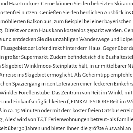
nd Haartrockner. Gerne können Sie den beheizten Skirau
kostenfrei nutzen. Genießen Sie den herrlichen Ausblick ins
möblierten Balkon aus, zum Beispiel bei einer bayerischen 
. Direkt vor dem Haus kann kostenlos geparkt werden. Gen
e und entdecken Sie die unzähligen Wanderwege und Loipe
Flussgebiet der Lofer direkt hinter dem Haus. Gegenüber 
ein großer Supermarkt. Zudem befindet sich die Bushaltestel
 Skigebiet Winklmoos-Steinplatte hält, in unmittelbarer N
 Anreise ins Skigebiet ermöglicht. Als Geheimtipp empfehle
chen Spaziergang in den Loferauen einen leckeren Einkehr
 Winkler Forellenstube. Das Zentrum von Reit im Winkl, mit 
ts und Einkaufsmöglichkeiten („EINKAUFSDORF Reit im Win
in ca. 15 Minuten oder mit dem kostenfreien Ortsbus erreic
 ‚Alex‘ wird von T&T Ferienwohnungen betreut- als Famili
seit über 30 Jahren und bieten Ihnen die größte Auswahl an