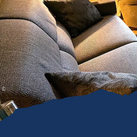
Gleitschirmfliegen &
Barrie
Luftsport
Chie
Interaktive Vollbildkarte
Chiem
©