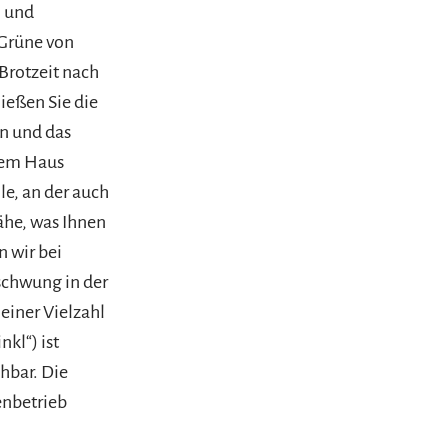
m und
 Grüne von
Brotzeit nach
ießen Sie die
n und das
dem Haus
le, an der auch
ähe, was Ihnen
n wir bei
schwung in der
einer Vielzahl
kl“) ist
hbar. Die
enbetrieb