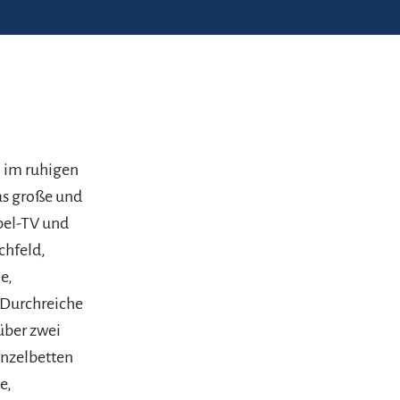
 im ruhigen
Das große und
bel-TV und
chfeld,
e,
 Durchreiche
über zwei
inzelbetten
e,