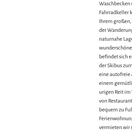
Waschbecken u
Fahrradkeller 
Ihrem großen, 
der Wanderung
naturnahe Lag
wunderschöne 
befindet sich 
der Skibus zum
eine autofreie
einem gemütli
urigen Reit im
von Restauran
bequem zu Fuß 
Ferienwohnung
vermieten wir 