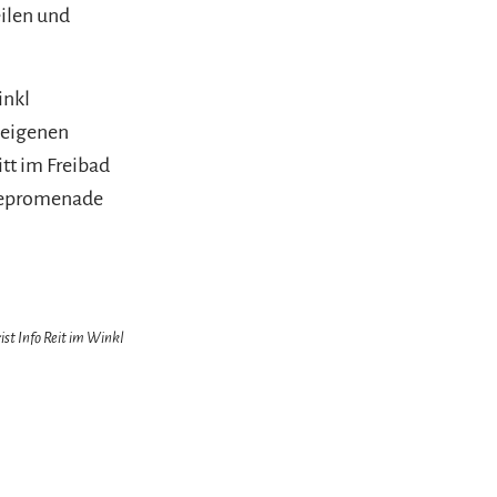
eilen und
inkl
 eigenen
itt im Freibad
eepromenade
ist Info Reit im Winkl