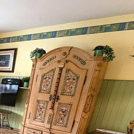
kunft
B2B Portal