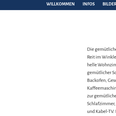
WILLKOMMEN
INFOS
BILDE
Die gemütliche
Reit im Winkle
helle Wohnzimm
gemütlicher S
Backofen, Gesc
Kaffeemaschine
zur gemütliche
Schlafzimmer, 
und Kabel-TV.