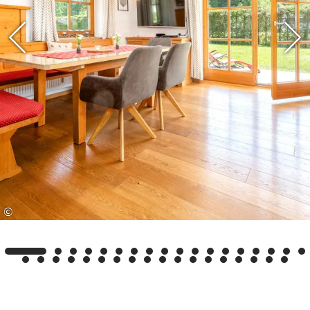
kostenlose bzw. ermäßigte Leistungen zu
erhalten, wie z.B. freien Eintritt im Freibad Reit
im Winkl, im Waldschwimmbad Kössen sowie
am Ostufer und der Seepromenade am
Walchsee. Außerdem erhalten Sie 50 % Rabatt
auf die 3-Stunden- Karte im Vita-Alpina in
Ruhpolding.
Des Weiteren sind wir Partner-Vermieter/Betrieb
der Benzeck-Skilifte. Sie haben dadurch die
Möglichkeit, zusätzlich zu unseren eigenen
©
Leistungen weitere kostenlose Leistungen zu
erhalten wie z.b. im Winter freie Fahrt an den
Benzeckliften (€1,00 Kostenbeitrag).