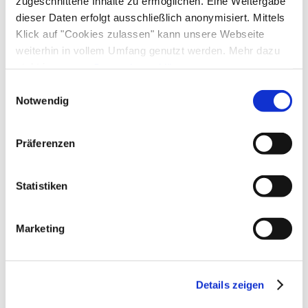
zugeschnittene Inhalte zu ermöglichen. Eine Weitergabe
dieser Daten erfolgt ausschließlich anonymisiert. Mittels
Klick auf "Cookies zulassen" kann unsere Webseite
weiterhin in vollem Umfang genutzt werden. Mehr dazu
Zusatzleistungen
steht in unserer
Datenschutzerklärung
.
Alle Daten zu unserem Unternehmen sind im
Impressum
Einwilligungsauswahl
gelistet.
Notwendig
Präferenzen
Statistiken
Marketing
Details zeigen