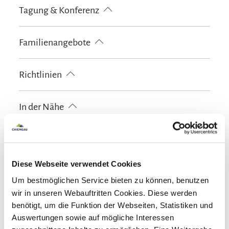
Touren zu Fuß
Wandern
Skiaufbewahrung
Tagung & Konferenz
Wassersportmöglichkeiten vor Ort
kostenloses W-LAN (in der gesamten Unterkunft)
DVD Player
W-LAN
Familienangebote
Brettspiele/Puzzle
Bücher, DVDs, Musik für Kinder
Richtlinien
Schlittenverleih
Haustiere erlaubt
Kinder willkommen
In der Nähe
Nichtraucherunterkunft (Alle öffentlichen und privaten
Bereiche sind Nichtraucherzonen)
Bahnhof
Tourist Information
Gemeinschaftsbereiche
Garten
Liegewiese
Sonnenschirme
Diese Webseite verwendet Cookies
Skifahren
Sonnenstühle/-liegen
Terrasse
Um bestmöglichen Service bieten zu können, benutzen
wir in unseren Webauftritten Cookies. Diese werden
Skiaufbewahrung
Sprachen
benötigt, um die Funktion der Webseiten, Statistiken und
Auswertungen sowie auf mögliche Interessen
Deutsch
Englisch
Französisch