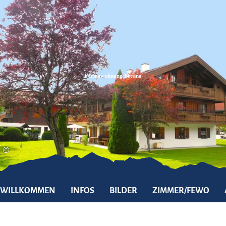
Zum
Zur
Zum
Inhalt
Suche
Footer
Ferienwohnung Bettina
©
WILLKOMMEN
INFOS
BILDER
ZIMMER/FEWO