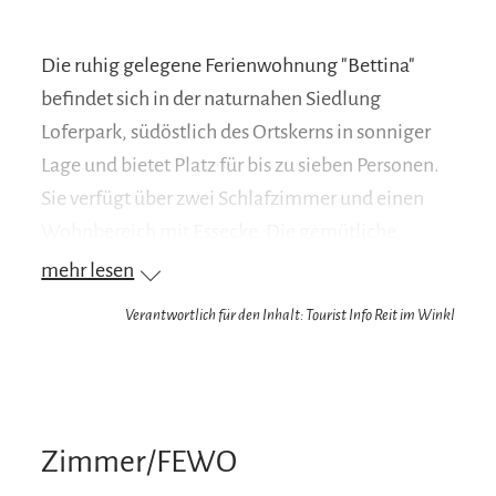
Die ruhig gelegene Ferienwohnung "Bettina"
befindet sich in der naturnahen Siedlung
Loferpark, südöstlich des Ortskerns in sonniger
Lage und bietet Platz für bis zu sieben Personen.
Sie verfügt über zwei Schlafzimmer und einen
Wohnbereich mit Essecke. Die gemütliche,
liebevoll eingerichtete Wohnung besticht durch
mehr lesen
ihre großzügige Südterrasse, die jederzeit zum
Verantwortlich für den Inhalt: Tourist Info Reit im Winkl
Verweilen einlädt. Der hochwertig eingerichtete
Essbereich ist mit einer modernen, voll
ausgestatteten Küche ausgestattet. Im
großzügigen Wohnzimmer lädt eine gemütliche
Zimmer/FEWO
Sitzecke zu geselligen Abenden oder zum