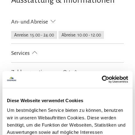
An- und Abreise
Anreise: 15:00 - 24:00
Abreise: 10:00 - 12:00
Services
Nahverkehr in der Nähe
kostenloser Parkplatz
Zahlungsoptionen vor Ort
Transferservice zum Flughafen
Gepäckaufbewahrung
Allergikerfreundliche Zimmer verfügbar
Ausschließlich Barzahlung
Aktivitäten
Abholung vom Bahnhof
Fahrradparkplätze
Diese Webseite verwendet Cookies
Feuerlöscher in der Unterkunft
Angeln
Fahrradtouren
Radfahren
Skifahren
Ausstattung
Um bestmöglichen Service bieten zu können, benutzen
Transferservice zum Flughafen
Parkplatz am Haus
Tischfußball/Kicker
Touren zu Fuß
Wandern
wir in unseren Webauftritten Cookies. Diese werden
Rucksackverleih
Wassersportmöglichkeiten vor Ort
Skiaufbewahrung
Spielplatz
benötigt, um die Funktion der Webseiten, Statistiken und
Richtlinien
Auswertungen sowie auf mögliche Interessen
kostenloses W-LAN (in der gesamten Unterkunft)