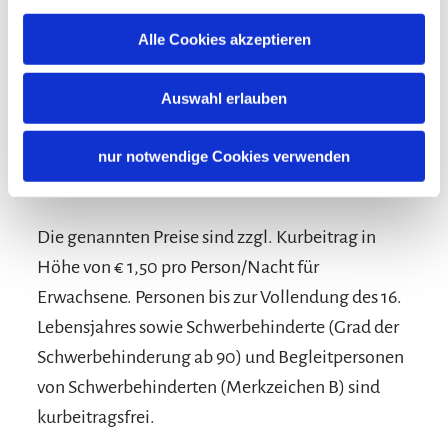
Konditionen/Extras
Alle Cookies akzeptieren
Bei einer erneuten Buchung erhalten Sie als
Zeichen unserer Wertschätzung den gleichen
Auswahl erlauben
Preis wie bei Ihrem ersten Aufenthalt. Sprechen
Sie uns gerne bei Ihrer persönlichen Anfrage an.
nur notwendige Cookies verwenden
:-)
Die genannten Preise sind zzgl. Kurbeitrag in
Höhe von € 1,50 pro Person/Nacht für
Erwachsene. Personen bis zur Vollendung des 16.
Lebensjahres sowie Schwerbehinderte (Grad der
Schwerbehinderung ab 90) und Begleitpersonen
von Schwerbehinderten (Merkzeichen B) sind
kurbeitragsfrei.