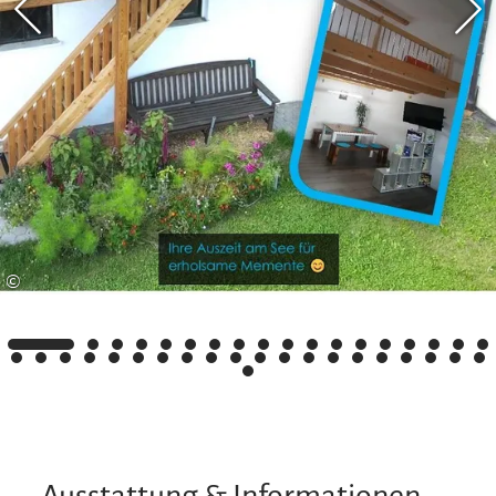
besondere Wünsche wenden Sie sich gerne
jederzeit direkt an uns.
ChiemseeZeit - I gfrei mi:-)
Es würde uns eine große Freude machen, wenn
Sie ihren wohlverdienten und sehnlichst
erwarteten Urlaub bei uns verbringen, denn wir
tun alles dafür, dass Sie diesen in vollen Zügen
genießen können!
©
Bis bald :-)
Ausstattung & Informationen