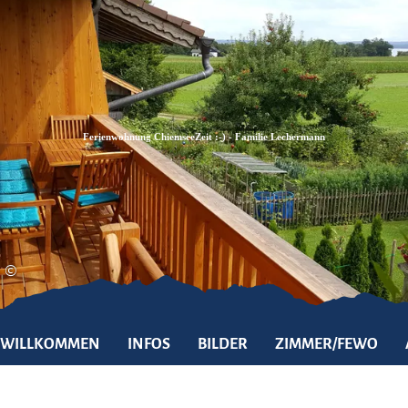
Zum
Zur
Zum
Inhalt
Suche
Footer
Ferienwohnung ChiemseeZeit :-) - Familie Lechermann
©
WILLKOMMEN
INFOS
BILDER
ZIMMER/FEWO