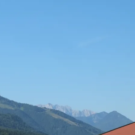
kunft
B2B Portal