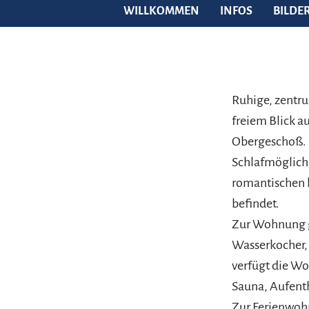
WILLKOMMEN
INFOS
BILDE
Ruhige, zentr
freiem Blick a
Obergeschoß. S
Schlafmöglich
romantischen 
befindet.
Zur Wohnung g
Wasserkocher,
verfügt die W
Sauna, Aufent
Zur Ferienwohn