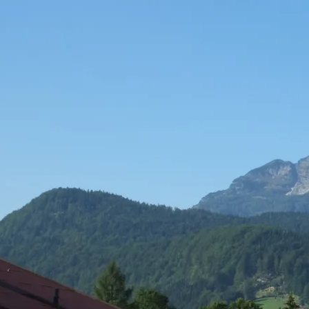
Aktivitäten im Chiemgau
Leben & 
Wandern & Gipfelglück
Veran
Radfahren &
Sehen
Mountainbiken
& Aus
Chiemsee & Wassererlebn
Tradit
Aktivitäten für die Familie
Projek
Winter
Orte 
Golfen
Karri