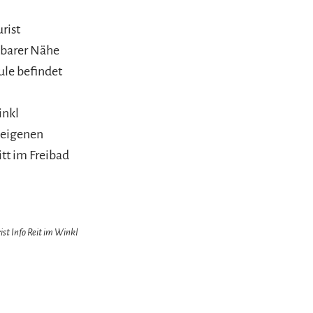
rist
elbarer Nähe
ule befindet
inkl
 eigenen
itt im Freibad
ist Info Reit im Winkl