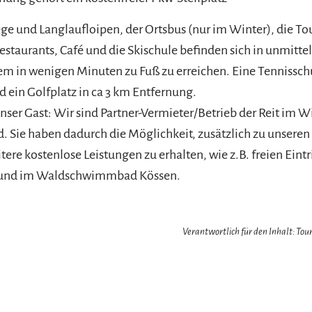
 und Langlaufloipen, der Ortsbus (nur im Winter), die Tou
estaurants, Café und die Skischule befinden sich in unmitt
m in wenigen Minuten zu Fuß zu erreichen. Eine Tennissch
d ein Golfplatz in ca 3 km Entfernung.
 unser Gast: Wir sind Partner-Vermieter/Betrieb der Reit im W
Sie haben dadurch die Möglichkeit, zusätzlich zu unseren
ere kostenlose Leistungen zu erhalten, wie z.B. freien Eintr
l und im Waldschwimmbad Kössen.
Verantwortlich für den Inhalt: Tour