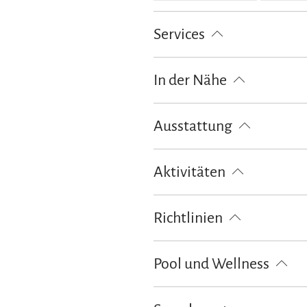
Services
kostenloser Parkplatz
Gepäcka
In der Nähe
Bahnhof
Tourist Information
Ausstattung
kostenloses W-LAN (in der gesamt
Aktivitäten
Golfplatz (Entfernung max. 3 km)
Richtlinien
Kinder willkommen
Haustiere 
Pool und Wellness
Sauna