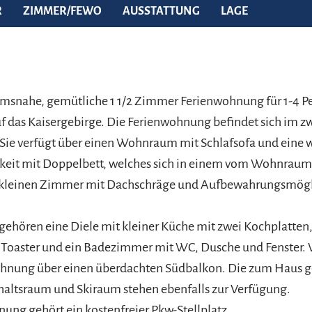
R
ZIMMER/FEWO
AUSSTATTUNG
LAGE
umsnahe, gemütliche 1 1/2 Zimmer Ferienwohnung für 1-4 P
uf das Kaisergebirge. Die Ferienwohnung befindet sich im z
ie verfügt über einen Wohnraum mit Schlafsofa und eine w
keit mit Doppelbett, welches sich in einem vom Wohnraum
kleinen Zimmer mit Dachschräge und Aufbewahrungsmögl
ehören eine Diele mit kleiner Küche mit zwei Kochplatten
 Toaster und ein Badezimmer mit WC, Dusche und Fenster. 
ohnung über einen überdachten Südbalkon. Die zum Haus 
haltsraum und Skiraum stehen ebenfalls zur Verfügung.
ung gehört ein kostenfreier Pkw-Stellplatz