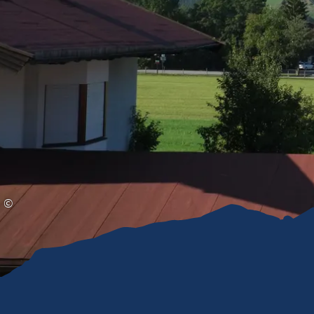
Gleitschirmfliegen &
Barrie
Luftsport
Chie
Interaktive Vollbildkarte
Chiem
©