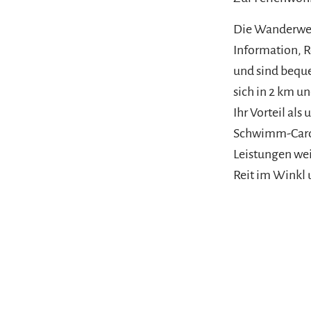
Die Wanderwege
Information, R
und sind beque
sich in 2 km un
Ihr Vorteil als
Schwimm-Card. 
Leistungen weit
Reit im Wink