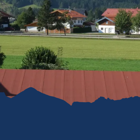
refreiheit im
mgau
gau G'schichten