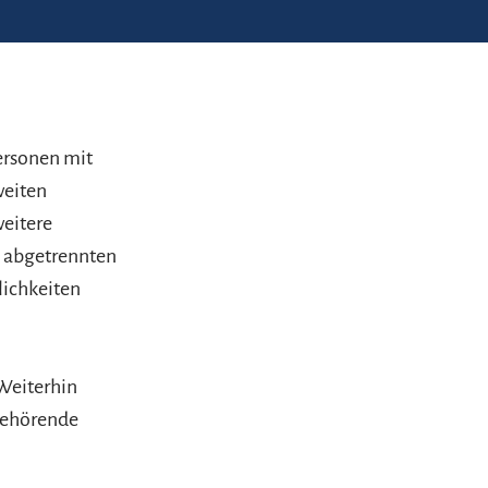
ersonen mit
weiten
eitere
 abgetrennten
ichkeiten
,
Weiterhin
gehörende