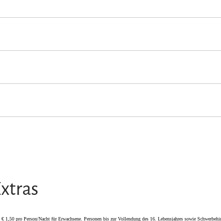
 Erwachsene
Nichtraucherunterkunft (Alle öffentlichen und privaten 
xtras
n € 1,50 pro Person/Nacht für Erwachsene. Personen bis zur Vollendung des 16. Lebensjahres sowie Schwerbehi