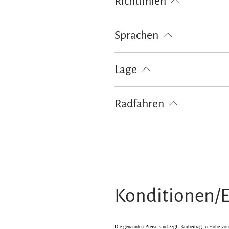
Richtlinien
Haustiere nicht erlaubt
Nur für
Sprachen
Deutsch
Lage
Besonders ruhige Lage
Radfahren
Fahrradgarage abschließbar
Konditionen/E
Die genannten Preise sind zzgl. Kurbeitrag in Höhe vo