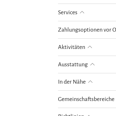
Services
kostenloser Parkplatz
Parkplat
Zahlungsoptionen vor 
Ausschließlich Barzahlung
Aktivitäten
Angeln
Fahrradtouren
Radf
Ausstattung
kostenloses W-LAN (in der gesamt
In der Nähe
Tourist Information
Gemeinschaftsbereiche
Garten
Grillmöglichkeit
So