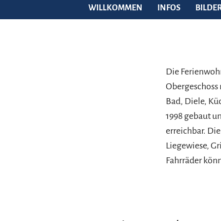
WILLKOMMEN
INFOS
BILDE
Die Ferienwoh
Obergeschoss 
Bad, Diele, K
1998 gebaut un
erreichbar. Di
Liegewiese, Gr
Fahrräder könn