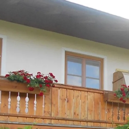
Aktivitäten im Chiemgau
Leben & 
Wandern & Gipfelglück
Veran
Radfahren &
Sehen
Mountainbiken
& Aus
Chiemsee & Wassererlebn
Tradit
Aktivitäten für die Familie
Projek
Winter
Orte 
Golfen
Karri