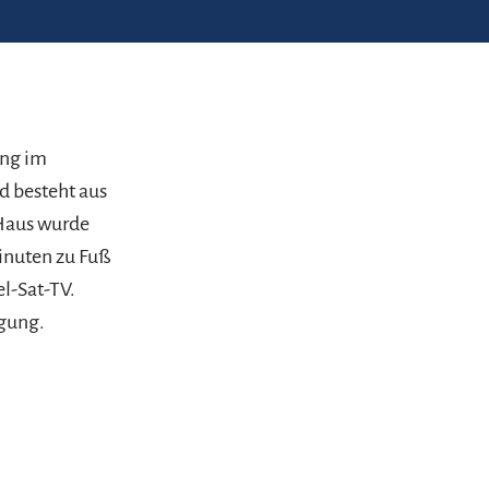
ung im
d besteht aus
 Haus wurde
Minuten zu Fuß
l-Sat-TV.
ügung.