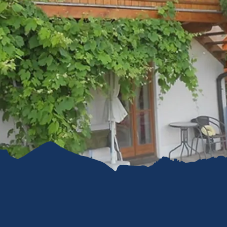
refreiheit im
mgau
gau G'schichten