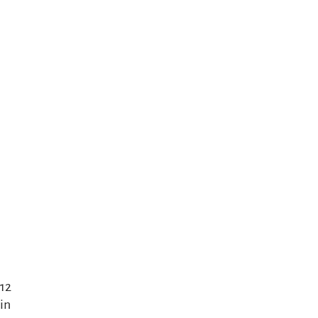
 12
in