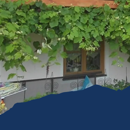
Gleitschirmfliegen &
Barrie
Luftsport
Chie
Interaktive Vollbildkarte
Chiem
©