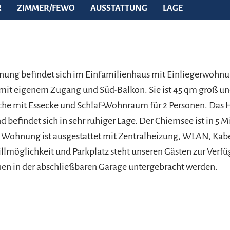
R
ZIMMER/FEWO
AUSSTATTUNG
LAGE
nung befindet sich im Einfamilienhaus mit Einliegerwohn
mit eigenem Zugang und Süd-Balkon. Sie ist 45 qm groß un
üche mit Essecke und Schlaf-Wohnraum für 2 Personen. Das
d befindet sich in sehr ruhiger Lage. Der Chiemsee ist in 5 
e Wohnung ist ausgestattet mit Zentralheizung, WLAN, Kabe
illmöglichkeit und Parkplatz steht unseren Gästen zur Verf
en in der abschließbaren Garage untergebracht werden.