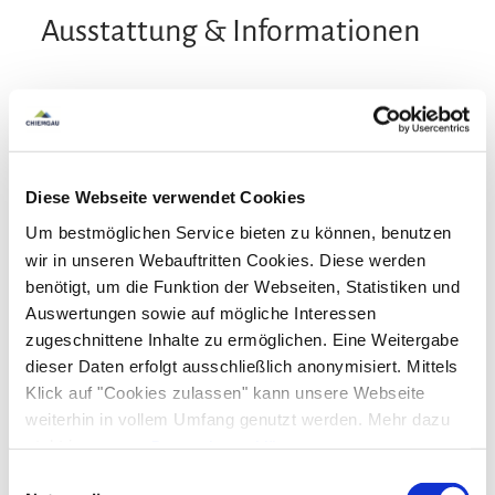
Ausstattung & Informationen
An- und Abreise
Anreise: 14.00 - 20.00
Abreise: 10.00 - 10.30
Diese Webseite verwendet Cookies
Services
Um bestmöglichen Service bieten zu können, benutzen
wir in unseren Webauftritten Cookies. Diese werden
kostenloser Parkplatz
Abholung vom Bahnhof
benötigt, um die Funktion der Webseiten, Statistiken und
Aktivitäten
Nahverkehr in der Nähe
Auswertungen sowie auf mögliche Interessen
zugeschnittene Inhalte zu ermöglichen. Eine Weitergabe
Allergikerfreundliche Zimmer verfügbar
Abendunterhaltung
Bogenschießen
Zahlungsoptionen vor Ort
dieser Daten erfolgt ausschließlich anonymisiert. Mittels
Behindertengerechte Parkplätze
Fahrradparkplätze
Fahrradtouren
Golfplatz (Entfernung max. 3 km)
Klick auf "Cookies zulassen" kann unsere Webseite
Waschsalon/Wäscheservice
Parkplatz am Haus
Langlaufen
Live-Musik/Performance
Minigolf
EC-Karte
Euro/Mastercard
weiterhin in vollem Umfang genutzt werden. Mehr dazu
Ausstattung
steht in unserer
Unterstellmöglichkeit für ein Pferd
Datenschutzerklärung
.
Ponyreiten
Radfahren
Reiten
Skifahren
Alle Daten zu unserem Unternehmen sind im
Impressum
Einwilligungsauswahl
Tennisplatz
Tischfußball/Kicker
Touren zu Fuß
Spielplatz