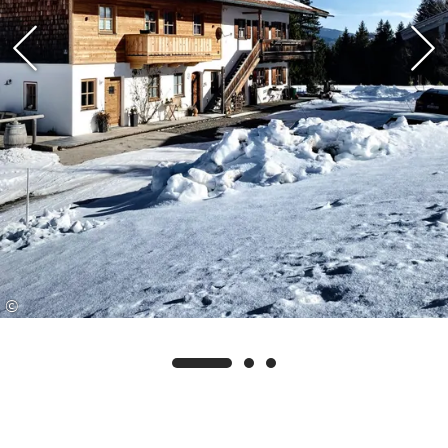
zahlreiche kostenlose Leistungen in und um
Ruhpolding erleben können, wie Bergbahnen,
Museen, Erlebnisbäder, Skilifte, Führungen,
Radverleih, Tennis, geführte Wanderungen,
freies Fahren mit den lokalen und regionalen
Bussen und der Bayerischen Regionalbahn
zwischen Ruhpolding und Traunstein u.v.m. Die
detaillierten Inhalte und die
Nutzungsbedingungen senden wir Ihnen auf
Wunsch gerne zu.
©