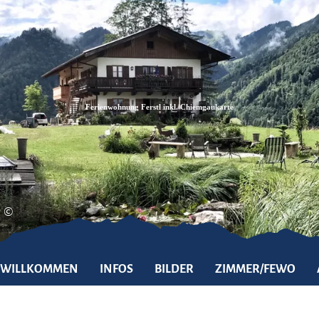
Zum
Zur
Zum
Inhalt
Suche
Footer
Ferienwohnung Ferstl inkl. Chiemgaukarte
©
WILLKOMMEN
INFOS
BILDER
ZIMMER/FEWO