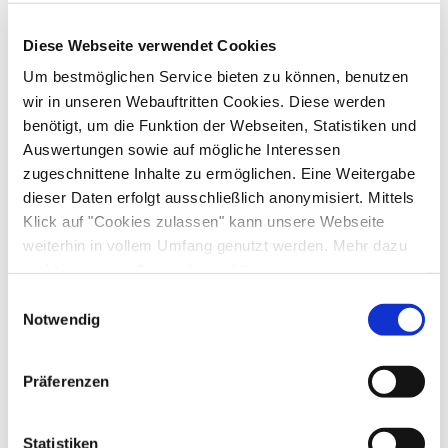
Ausstattung
Diese Webseite verwendet Cookies
kostenloses W-LAN (in der gesamten Unterkunft)
Gemeinschaftsbereiche
Um bestmöglichen Service bieten zu können, benutzen
wir in unseren Webauftritten Cookies. Diese werden
Garten
Grillmöglichkeit
Sonnenschirme
benötigt, um die Funktion der Webseiten, Statistiken und
Skifahren
Sonnenstühle/-liegen
Terrasse
Auswertungen sowie auf mögliche Interessen
zugeschnittene Inhalte zu ermöglichen. Eine Weitergabe
Skischule
Sprachen
dieser Daten erfolgt ausschließlich anonymisiert. Mittels
Klick auf "Cookies zulassen" kann unsere Webseite
Deutsch
Englisch
weiterhin in vollem Umfang genutzt werden. Mehr dazu
Lage
steht in unserer
Datenschutzerklärung
.
Alle Daten zu unserem Unternehmen sind im
Impressum
Einwilligungsauswahl
Besonders ruhige Lage
Verpflegung
gelistet.
Notwendig
Brötchenservice
Präferenzen
Statistiken