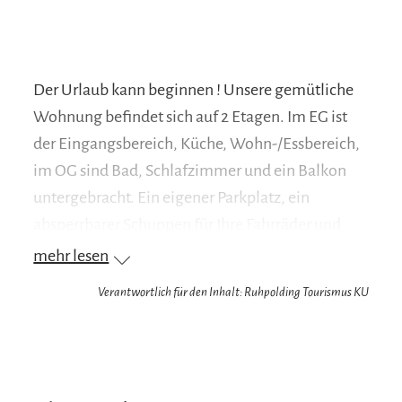
Der Urlaub kann beginnen ! Unsere gemütliche
Wohnung befindet sich auf 2 Etagen. Im EG ist
der Eingangsbereich, Küche, Wohn-/Essbereich,
im OG sind Bad, Schlafzimmer und ein Balkon
untergebracht. Ein eigener Parkplatz, ein
absperrbarer Schuppen für Ihre Fahrräder und
WLAN sind selbstverständlich inbegriffen!
mehr lesen
Unsere Ferienwohnung GIPFELSTÜRMER liegt
Verantwortlich für den Inhalt: Ruhpolding Tourismus KU
ruhig in einer Anliegerstrasse. Eine gemütliche
Terrasse lädt zum erholen und verweilen ein.
Ihr Vorteil: Wir sind Partnerbetrieb der Chiemgau