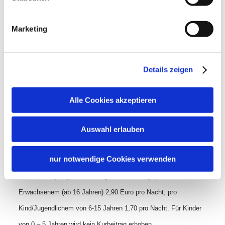
Zusatzleistungen
Marketing
Details zeigen
Alle Cookies akzeptieren
Konditionen/Extras
Auswahl erlauben
nur notwendige Cookies verwenden
Die genannten Preise beinhalten nicht den während Ihres
Aufenthalts gültigen Kurbeitrag. Dieser beträgt pro
Erwachsenem (ab 16 Jahren) 2,90 Euro pro Nacht, pro
Kind/Jugendlichem von 6-15 Jahren 1,70 pro Nacht. Für Kinder
von 0 – 5 Jahren wird kein Kurbeitrag erhoben.