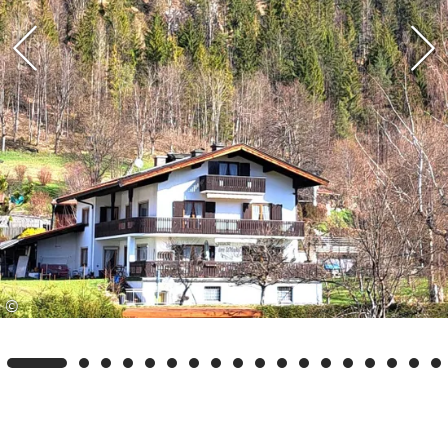
Ortszentrum ist ebenfalls in nur wenigen
Gehminuten zu Fuß bequem erreichbar. Einige
der besten Restaurants und Cafés, sowie eine
Vielzahl an Geschäften laden zu einem
gemütlichen Bummel ein. Auch
Freizeitangebote wie Freibad oder Minigolfplatz,
sowie eine Skibus-Zustiegsstelle befinden sich in
unmittelbarer Nähe.
Des Weiteren sind wir Partner-Vermieter/Betrieb
der Benzeck-Skilifte. Sie haben dadurch die
©
Möglichkeit, zusätzlich zu unseren eigenen
Leistungen weitere kostenlose Leistungen zu
erhalten wie z.b. im Winter freie Fahrt an den
Benzeckliften (€1,00 Kostenbeitrag).