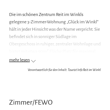
Die im schönen Zentrum Reit im Winkls
gelegene 3-Zimmer-Wohnung „Glück im Winkl“
hält in jeder Hinsicht was der Name verpricht. Sie
befindet sich in sonniger Südlage im
Obergeschoss in ruhiger, zentraler Wohnlage und
bietet mit etwa 90m² Fläche Platz für maximal
sechs Personen.
mehr lesen
Verantwortlich für den Inhalt: Tourist Info Reit im Winkl
Das Wohnzimmer verfügt über eine Essecke im
Landhausstil sowie eine bequeme Couch und
verspricht gemütliche Abende. Die beiden
Schlafzimmer sind jeweils mit einem Doppelbett
Zimmer/FEWO
und einem Schrank möbliert. Zur voll