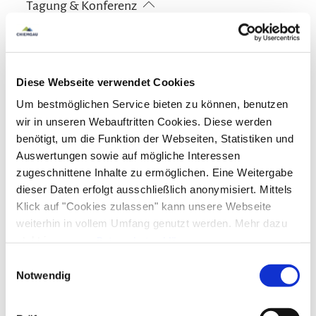
Tagung & Konferenz
Touren zu Fuß
Wandern
Nichtraucherunterkunft (Alle öffentlichen und privaten
Bereiche sind Nichtraucherzonen)
W-LAN
Ausstattung
Diese Webseite verwendet Cookies
kostenloses W-LAN (in der gesamten Unterkunft)
Gemeinschaftsbereiche
Um bestmöglichen Service bieten zu können, benutzen
wir in unseren Webauftritten Cookies. Diese werden
Sonnenschirme
Sonnenstühle/-liegen
Sprachen
benötigt, um die Funktion der Webseiten, Statistiken und
Auswertungen sowie auf mögliche Interessen
Deutsch
Englisch
Französisch
zugeschnittene Inhalte zu ermöglichen. Eine Weitergabe
Lage
dieser Daten erfolgt ausschließlich anonymisiert. Mittels
Klick auf "Cookies zulassen" kann unsere Webseite
Besonders ruhige Lage
weiterhin in vollem Umfang genutzt werden. Mehr dazu
steht in unserer
Datenschutzerklärung
.
Alle Daten zu unserem Unternehmen sind im
Impressum
Einwilligungsauswahl
gelistet.
Notwendig
Zusatzleistungen