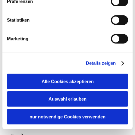
Präferenzen
Statistiken
Marketing
Konditionen/Extras
Details zeigen
Profitieren Sie von den Vorteilen der inklusiv
Alle Cookies akzeptieren
Card, von Gratis-Leistungen und Ermäßigungen
Auswahl erlauben
auch gleich am Anreisetag (z.B. kostenlose
Auffahrt zur Winklmoos-Alm, Teilnahme an
nur notwendige Cookies verwenden
geführten Wanderungen usw.) Fragen Sie bitte
Ihren Vermieter bei der Ankunft nach der inklusiv