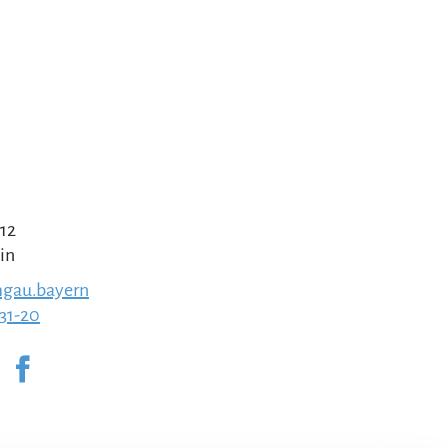
 12
in
gau.bayern
231-20