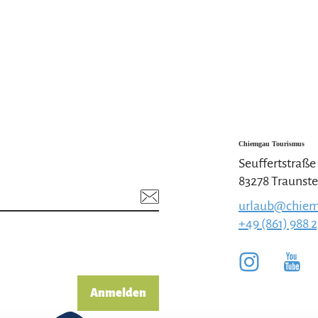
Chiemgau Tourismus
Seuffertstraße
83278 Traunste
urlaub@chiem
+49 (861) 988 
Anmelden