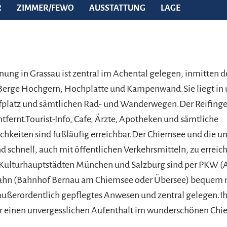
R
ZIMMER/FEWO
AUSSTATTUNG
LAGE
ung in Grassau ist zentral im Achental gelegen, inmitten d
erge Hochgern, Hochplatte und Kampenwand.Sie liegt in 
platz und sämtlichen Rad- und Wanderwegen.Der Reifinger
tfernt.Tourist-Info, Cafe, Ärzte, Apotheken und sämtliche
chkeiten sind fußläufig erreichbar.Der Chiemsee und die 
nd schnell, auch mit öffentlichen Verkehrsmitteln, zu erreic
 Kulturhauptstädten München und Salzburg sind per PKW 
Bahn (Bahnhof Bernau am Chiemsee oder Übersee) bequem 
 außerordentlich gepflegtes Anwesen und zentral gelegen.Ih
ür einen unvergesslichen Aufenthalt im wunderschönen Ch