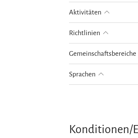
kostenloses W-LAN (in der gesamt
Aktivitäten
Golfplatz (Entfernung max. 3 km)
Richtlinien
Kinder willkommen
Haustiere 
Gemeinschaftsbereiche
Bibliothek
Sprachen
Deutsch
Englisch
Konditionen/E