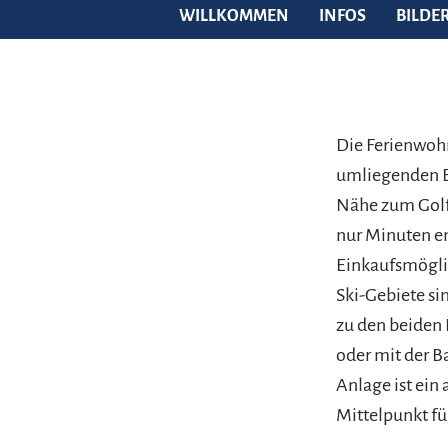
WILLKOMMEN
INFOS
BILDE
Die Ferienwohn
umliegenden B
Nähe zum Golf
nur Minuten en
Einkaufsmögli
Ski-Gebiete si
zu den beiden
oder mit der 
Anlage ist ein
Mittelpunkt f