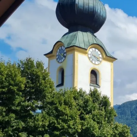
Aktivitäten im Chiemgau
Leben & 
Wandern & Gipfelglück
Veran
Radfahren &
Sehen
Mountainbiken
& Aus
Chiemsee & Wassererlebn
Tradit
Aktivitäten für die Familie
Projek
Winter
Orte 
Golfen
Karri