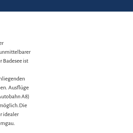
er
unmittelbarer
 Badesee ist
umliegenden
hen. Ausflüge
(Autobahn A8)
möglich.Die
r idealer
iemgau.