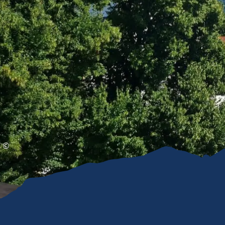
Gleitschirmfliegen &
Barrie
Luftsport
Chie
Interaktive Vollbildkarte
Chiem
©