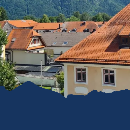
refreiheit im
mgau
gau G'schichten