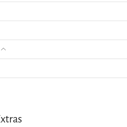
en Unterkunft)
Lift
Radfahren
Tennisplatz
Wandern
nicht erlaubt
Nichtraucherunterkunft (Alle öffentlichen und privaten 
xtras