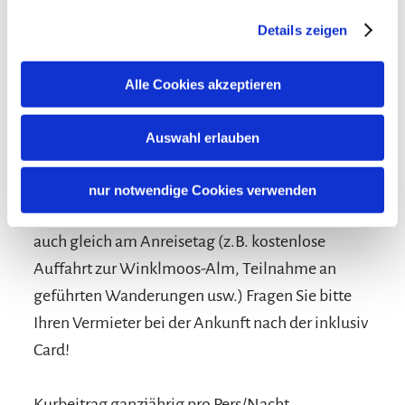
Details zeigen
Alle Cookies akzeptieren
Konditionen/Extras
Auswahl erlauben
Profitieren Sie von den Vorteilen der inklusiv
nur notwendige Cookies verwenden
Card, von Gratis-Leistungen und Ermäßigungen
auch gleich am Anreisetag (z.B. kostenlose
Auffahrt zur Winklmoos-Alm, Teilnahme an
geführten Wanderungen usw.) Fragen Sie bitte
Ihren Vermieter bei der Ankunft nach der inklusiv
Card!
Kurbeitrag ganzjährig pro Pers/Nacht