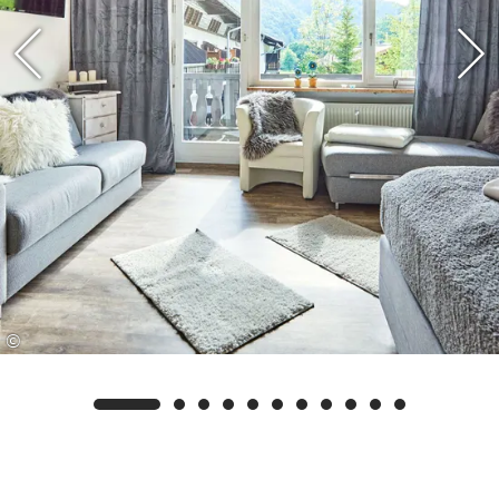
Wäschetrockner mit Münzzählern sind für unsere
Gäste frei zugänglich. Genießen Sie die
naturnahe Lage und entdecken Sie die
unzähligen Wanderwege und Langlaufloipen
und das schöne Loferau-Flussgebiet direkt hinter
dem Haus. Ein großer Supermarkt befindet sich
gegenüber der Appartementanlage. Außerdem
befindet sich die Bushaltestelle, an der auch der
Skibus hält, in unmittelbarer Nähe, was Ihnen
eine autofreie Anreise ins Skigebiet ermöglicht.
Als Geheimtipp empfehlen wir bei einem
©
gemütlichen Spaziergang in den Loferauen eine
köstliche Einkehr in der urigen Reit im Winkler
Forellenstube. Das Zentrum von Reit im Winkl
mit diversen Restaurants und