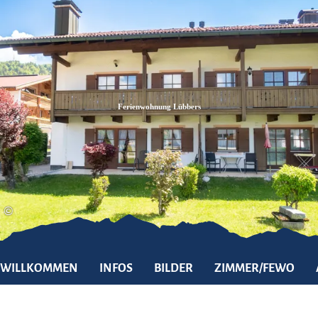
Zum
Zur
Zum
Inhalt
Suche
Footer
Ferienwohnung Lübbers
©
WILLKOMMEN
INFOS
BILDER
ZIMMER/FEWO