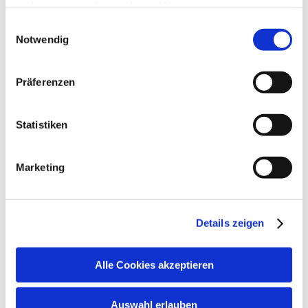
steht in unserer
Datenschutzerklärung
.
Alle Daten zu unserem Unternehmen sind im
Impressum
Einwilligungsauswahl
gelistet.
Notwendig
Zusatzleistungen
Präferenzen
Statistiken
Marketing
Details zeigen
Alle Cookies akzeptieren
Konditionen/Extras
Auswahl erlauben