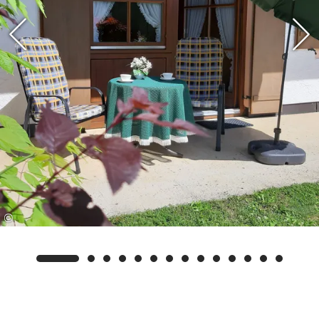
Für eine erholsamen Schlaf sorgt ein großes
Doppelbett im Schlafzimmer.
Das Bad ist Dusche und WC ausgestattet und mit
italienischem Marmor gefliest – ein optisches
Highlight, dass Wertigkeit und Qualität
bedeutet.
Kein heißes Auto im Sommer – kein Eiskratzen
im Winter: Parken Sie Ihr Auto sicher und
geschützt auf dem eigenen
©
Tiefgaragenstellplatz. Hier gibt es auch einen
Abstellbereich für Fahrräder oder Skier.
Die Lage der Residenz am Hauchen ist