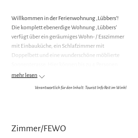
Willkommen in der Ferienwohnung ‚Lübbers‘!
Die komplett ebenerdige Wohnung ‚Lübbers’
verfügt über ein geräumiges Wohn- / Esszimmer
mit Einbauküche, ein Schlafzimmer mit
Doppelbett und eine wunderschöne möblierte
Sonnenterasse. Hier können bis zu 4 Personen
wohnen.
mehr lesen
Verantwortlich für den Inhalt: Tourist Info Reit im Winkl
Die Wohnung befindet sich in bester Lage im
Erdgeschoss der Residenz am Hauchen, in einer
ruhigen Nebenstraße im Zentrum.
Zimmer/FEWO
Im Wohnzimmer befindet sich eine große,