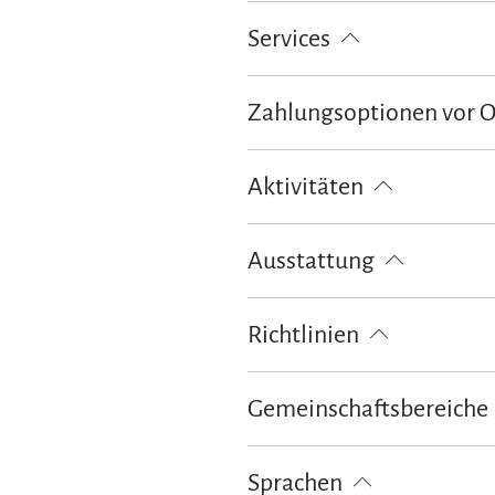
Services
Nahverkehr in der Nähe
kosten
Zahlungsoptionen vor 
Ausschließlich Barzahlung
Aktivitäten
Fahrradtouren
Langlaufen
Ausstattung
kostenloses W-LAN (in der gesamt
Richtlinien
Kinder willkommen
Haustiere 
Gemeinschaftsbereiche
Garten
Grillmöglichkeit
Ter
Sprachen