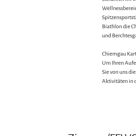
Wellnessberei
Spitzensportst
Biathlon die C
und Berchtesga
Chiemgau Kart
Um Ihren Aufe
Sie von uns di
Aktivitäten in