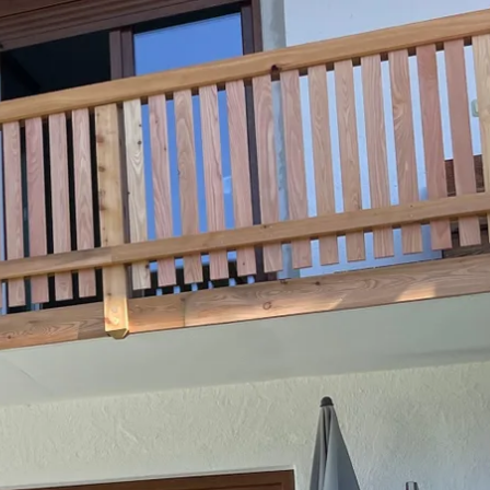
kunft
B2B Portal