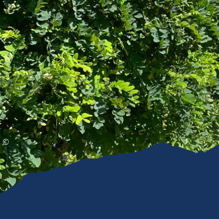
Gleitschirmfliegen &
Barrie
Luftsport
Chie
Interaktive Vollbildkarte
Chiem
©