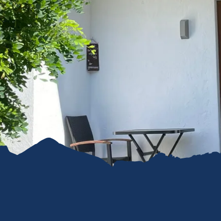
refreiheit im
mgau
gau G'schichten