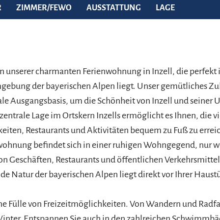
R
ZIMMER/FEWO
AUSSTATTUNG
LAGE
unserer charmanten Ferienwohnung in Inzell, die perfekt i
gebung der bayerischen Alpen liegt. Unser gemütliches Zu
ale Ausgangsbasis, um die Schönheit von Inzell und seine
zentrale Lage im Ortskern Inzells ermöglicht es Ihnen, die v
iten, Restaurants und Aktivitäten bequem zu Fuß zu errei
wohnung befindet sich in einer ruhigen Wohngegend, nur 
 Geschäften, Restaurants und öffentlichen Verkehrsmitteln
 Natur der bayerischen Alpen liegt direkt vor Ihrer Haustü
eine Fülle von Freizeitmöglichkeiten. Von Wandern und Radfa
Winter. Entspannen Sie auch in den zahlreichen Schwimmbä