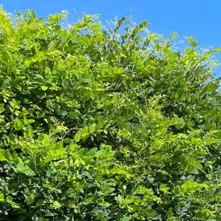
Aktivitäten im Chiemgau
Leben & 
Wandern & Gipfelglück
Veran
Radfahren &
Sehen
Mountainbiken
& Aus
Chiemsee & Wassererlebn
Tradit
Aktivitäten für die Familie
Projek
Winter
Orte 
Golfen
Karri