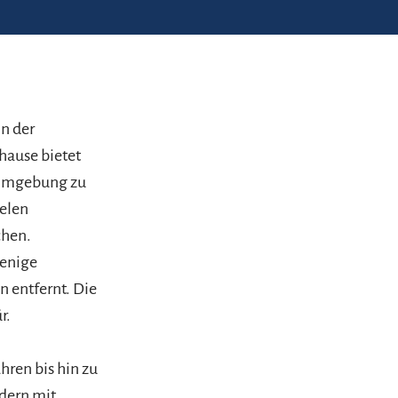
n der
hause bietet
r Umgebung zu
ielen
chen.
wenige
 entfernt. Die
r.
hren bis hin zu
dern mit