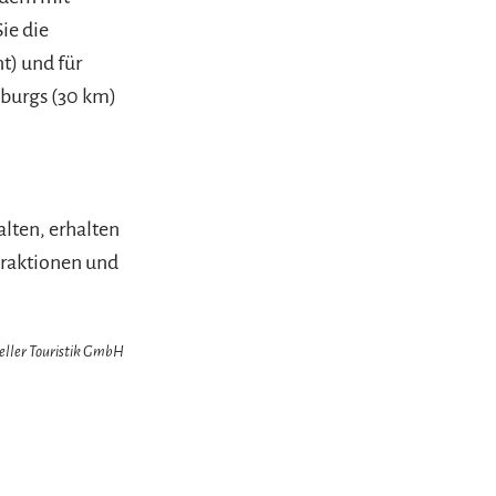
ie die
t) und für
zburgs (30 km)
lten, erhalten
traktionen und
zeller Touristik GmbH