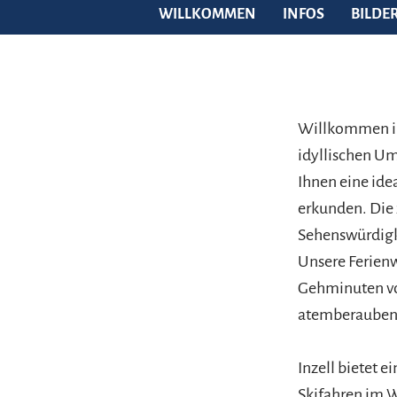
WILLKOMMEN
INFOS
BILDE
Willkommen in 
idyllischen Um
Ihnen eine ide
erkunden. Die 
Sehenswürdigke
Unsere Ferien
Gehminuten von
atemberaubende
Inzell bietet 
Skifahren im 