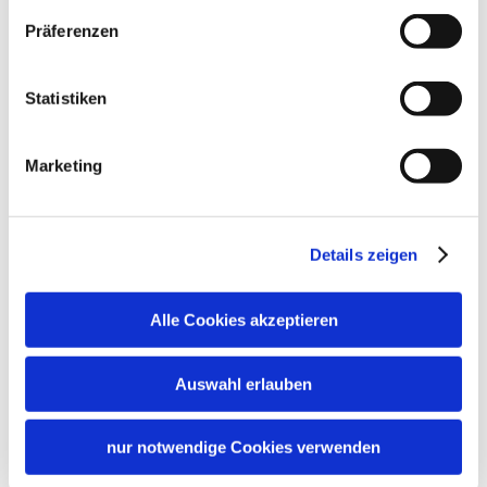
In der Nähe
Grundstück umzäunt
Parkplatz am Haus
Präferenzen
Bahnhof
Tourist Information
Richtlinien
Statistiken
Kinder willkommen
Gemeinschaftsbereiche
Nichtraucherunterkunft (Alle öffentlichen und privaten
Marketing
Bereiche sind Nichtraucherzonen)
Garten
Skifahren
Details zeigen
Skiaufbewahrung
Sprachen
Alle Cookies akzeptieren
Deutsch
Auswahl erlauben
Zusatzleistungen
nur notwendige Cookies verwenden