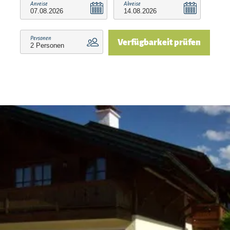
Anreise
Abreise
Angebote in und um Ruhpolding genießen
können. Sie haben u.a. Zugang zu Bergbahnen,
Personen
Verfügbarkeit prüfen
Skiliften und Erlebnisbädern sowie zu
verschiedenen Museen und geführten
Wanderungen. Auch ein kostenloser Radverleih
und die Nutzung öffentlicher Verkehrsmittel wie
der regionalen Busse und der Bayerischen
Regiobahn zwischen Ruhpolding und Traunstein
stehen Ihnen zur Verfügung. So können Sie die
Region in vollen Zügen erleben und sich
gleichzeitig von vielen kostenfreien Angeboten
überraschen lassen. Auf Wunsch senden wir
Ihnen gerne weitere Informationen und die
detaillierten Nutzungsbedingungen zu.