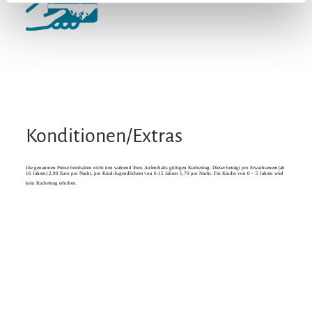
Konditionen/Extras
Die genannten Preise beinhalten nicht den während Ihres Aufenthalts gültigen Kurbeitrag. Dieser beträgt pro Erwachsenem (ab
16 Jahren) 2,90 Euro pro Nacht, pro Kind/Jugendlichem von 6-15 Jahren 1,70 pro Nacht. Für Kinder von 0 – 5 Jahren wird
kein Kurbeitrag erhoben.