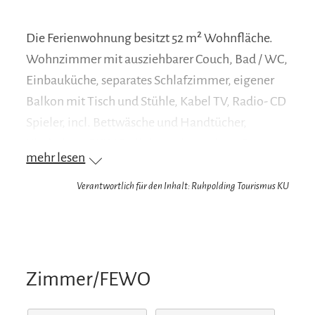
Die Ferienwohnung besitzt 52 m² Wohnfläche.
Wohnzimmer mit ausziehbarer Couch, Bad / WC,
Einbauküche, separates Schlafzimmer, eigener
Balkon mit Tisch und Stühle, Kabel TV, Radio- CD
Spieler, incl. Bettwäsche und Handtücher,
Kinderbett, PKW Stellplatz, absperrbare Garage
mehr lesen
für Ski oder Fahrräder, Liegewiese mit 2 Liegen
und Sonnenschirm.
Verantwortlich für den Inhalt: Ruhpolding Tourismus KU
Ihr Vorteil: Wir sind Partnerbetrieb der Chiemgau
Karte
Zimmer/FEWO
Bei Ihrer Anreise erhalten Sie die Chiemgau
Karte, mit der Sie zahlreiche kostenlose