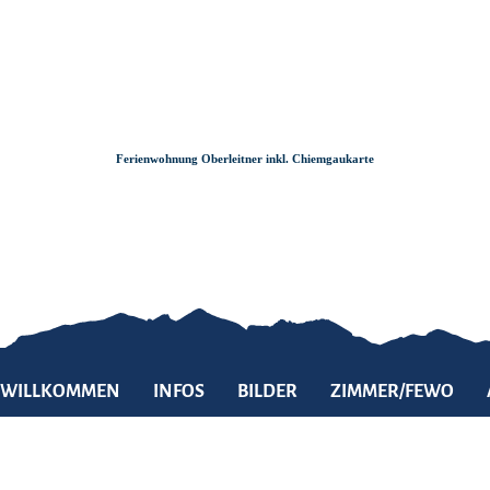
Zum
Zur
Zum
Inhalt
Suche
Footer
Ferienwohnung Oberleitner inkl. Chiemgaukarte
WILLKOMMEN
INFOS
BILDER
ZIMMER/FEWO