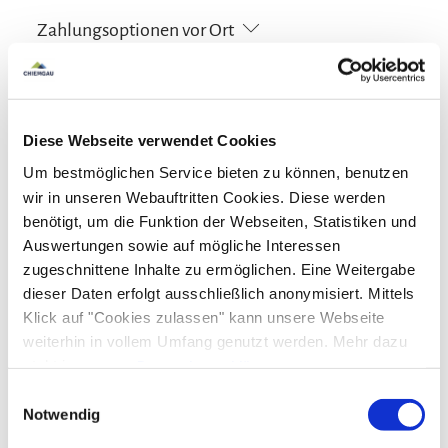
Zahlungsoptionen vor Ort
Ausschließlich Barzahlung
Aktivitäten
Diese Webseite verwendet Cookies
Um bestmöglichen Service bieten zu können, benutzen
Golfplatz (Entfernung max. 3 km)
Minigolf
Ausstattung
wir in unseren Webauftritten Cookies. Diese werden
Ponyreiten
Radfahren
Reiten
Skifahren
benötigt, um die Funktion der Webseiten, Statistiken und
Tennisplatz
Tischtennis
Touren zu Fuß
Skiaufbewahrung
Auswertungen sowie auf mögliche Interessen
Familienangebote
zugeschnittene Inhalte zu ermöglichen. Eine Weitergabe
Wandern
Wassersportmöglichkeiten vor Ort
dieser Daten erfolgt ausschließlich anonymisiert. Mittels
Kostenfreies Babybett von 0-2 Jahren
Schlittenverleih
Klick auf "Cookies zulassen" kann unsere Webseite
Radfahren
weiterhin in vollem Umfang genutzt werden. Mehr dazu
steht in unserer
Datenschutzerklärung
.
Fahrradgarage abschließbar
Services
Alle Daten zu unserem Unternehmen sind im
Impressum
Einwilligungsauswahl
gelistet.
Notwendig
Fahrradparkplätze
Geldautomat vor Ort