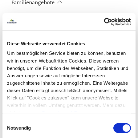
vermieten wir seit über 30 Jahren und bieten
Familienangebote
Wassersportmöglichkeiten vor Ort
kostenloses W-LAN (in der gesamten Unterkunft)
Ihnen die größte Auswahl an Ferienwohnungen
Brettspiele/Puzzle
in Reit im Winkl - Profitieren Sie als Gast von
Richtlinien
allen Vorteilen und unserem professionellen
Kinder willkommen
Service: Für Ihren Traumurlaub!
Gemeinschaftsbereiche
Diese Webseite verwendet Cookies
Nichtraucherunterkunft (Alle öffentlichen und privaten
Bereiche sind Nichtraucherzonen)
Um bestmöglichen Service bieten zu können, benutzen
Garten
Sonnenschirme
Sonnenstühle/-liegen
Wir freuen uns auf Sie!
Skifahren
wir in unseren Webauftritten Cookies. Diese werden
Terrasse
benötigt, um die Funktion der Webseiten, Statistiken und
Skiaufbewahrung
Auswertungen sowie auf mögliche Interessen
Sprachen
zugeschnittene Inhalte zu ermöglichen. Eine Weitergabe
dieser Daten erfolgt ausschließlich anonymisiert. Mittels
Deutsch
Englisch
Französisch
Klick auf "Cookies zulassen" kann unsere Webseite
weiterhin in vollem Umfang genutzt werden. Mehr dazu
steht in unserer
Datenschutzerklärung
.
Alle Daten zu unserem Unternehmen sind im
Impressum
Zusatzleistungen
Einwilligungsauswahl
gelistet.
Notwendig