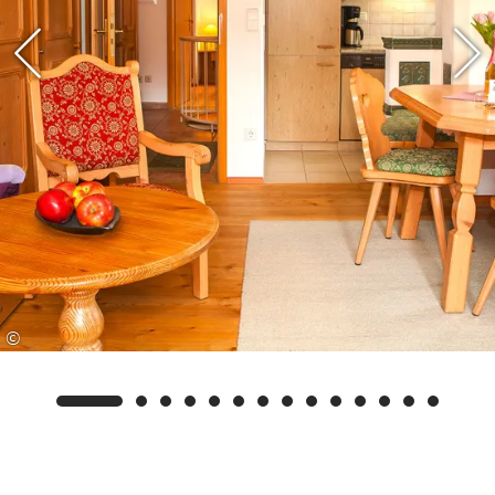
Terrasse mit 150m² großem Garten dar. Diese
lädt an sonnigen Tagen stets zum Verweilen ein,
bietet einen schönen Ausblick und verfügt sogar
über eine Grillmöglichkeit.
Für unsere Gäste steht ein eigener Parkplatz, ein
Skiraum, sowie eine Waschmaschine mit
Münzeinwurf, und eine Auswahl an Büchern und
Gesellschaftsspielen bereit.
Die Wohnung ist ruhig und naturnah gelegen.
©
Ca. 3 Fußminuten entfernt gibt es einen großen
Supermarkt. Das Dorfzentrum ist zu Fuß in etwa
15 Minuten üner einen wunderschönen
Spazierweg zu erreichen. Die Skibuhaltestelle ist