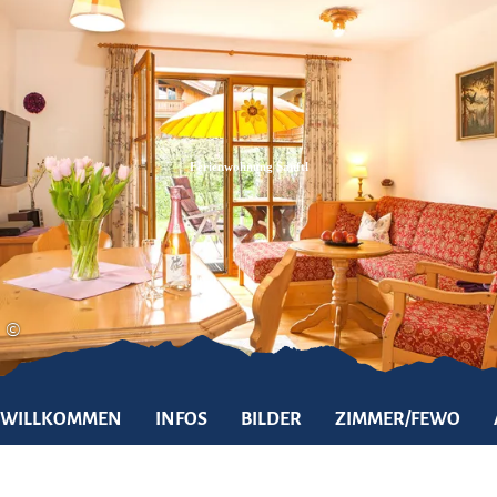
Zum
Zur
Zum
Inhalt
Suche
Footer
Ferienwohnung Sanftl
©
WILLKOMMEN
INFOS
BILDER
ZIMMER/FEWO